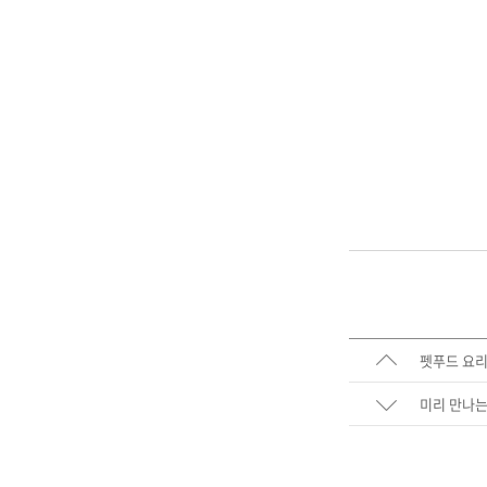
펫푸드 요
미리 만나는