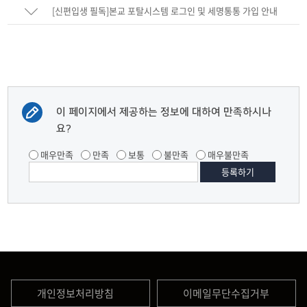
안내
[신편입생 필독]본교 포탈시스템 로그인 및 세명통통 가입 안내
이 페이지에서 제공하는 정보에 대하여 만족하시나
요?
매우만족
만족
보통
불만족
매우불만족
개인정보처리방침
이메일무단수집거부