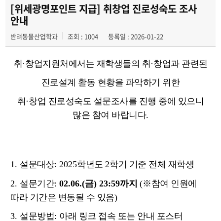
동아리
[위세광명포인트 지급] 취창업 진로성숙도 조사
안내
학과행사
반려동물산업학과
조회 : 1004
등록일 : 2026-01-22
입시관련정보
취
·
창업지원처에서는 재학생들의 취
·
창업과 관련된
진로설계 활동 현황을 파악하기 위한
취
·
창업 진로성숙도 설문조사를 진행 중에 있으니
많은 참여 바랍니다
.
1.
설문대상
: 2025
학년도
2
학기 기준 전체 재학생
2.
설문기간
:
02.06.(금
) 23:59
까지
(
※
참여 인원에
따라 기간은 변동될 수 있음
)
3.
설문방법
:
아래 링크 접속 또는 안내 포스터