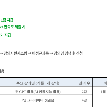
1점 지급
% + 만족도 제출 시
학기 지급
탈 → 강의지원시스템
→ 비정규과목
→ 강의명 검색 후 신
청
내용
주요 강좌명
(
기존
9
개 강좌
)
강의 수
비
챗
GPT
활용
(AI
인공지능 활용
)
2
강
1
월
1
인 크리에이터 첫걸음
4
강