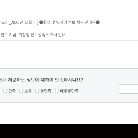
"도리_2025년 12월下 ] ●취업 및 일자리 정보 제공 안내문●
인트 지급] 취창업 진로성숙도 조사 안내
에서 제공하는 정보에 대하여 만족하시나요?
만족
보통
불만족
매우불만족