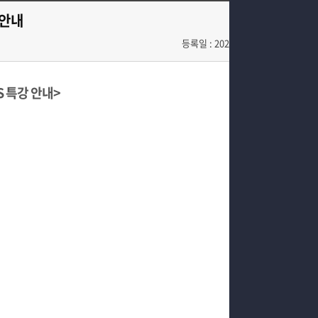
교육과정
동아리
 안내
커뮤니티
학과행사
등록일 : 2026-01-22
SNS
입시관련정보
S 특강 안내>
홈페이지가이드