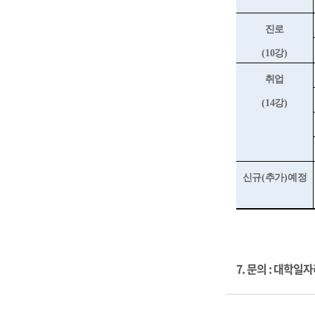
진로
(10
강
)
취업
(14
강
)
신규
(
추가
)
예정
7. 문의 :
대학일자리플