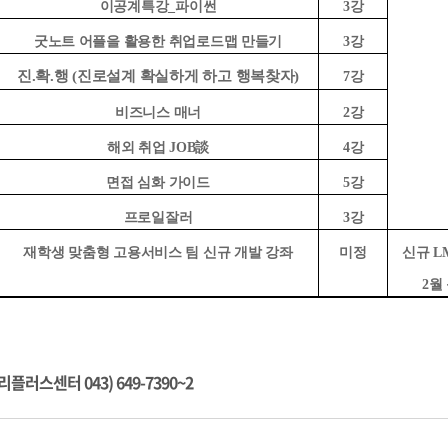
이공계특강
_
파이썬
3
강
굿노트 어플을 활용한 취업로드맵 만들기
3
강
진
.
확
.
행
(
진로설계 확실하게 하고 행복찾자
)
7
강
비즈니스 매너
2
강
해외 취업
JOB
談
4
강
면접 심화 가이드
5
강
프로일잘러
3
강
재학생 맞춤형 고용서비스 팀 신규 개발 강좌
미정
신규
L
2
월
러스센터 043) 649-7390~2