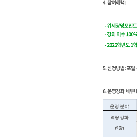
4. 참
여혜택
:
-
위세광명포인트 
- 강의 이수 100
- 2026학년도 1
5. 신청방법
: 포
6. 운영강좌 세부
운영 분야
역량 강화
(9
강
)