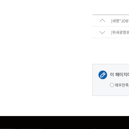
[세명"JOB
[위세광명포
이 페이지
매우만족