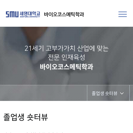
바이오코스메틱학과
21세기 고부가가치 산업에 맞는
전문 인재육성
바이오코스메틱학과
졸업생 숏터뷰
학과공지
졸업생 숏터뷰
채용정보