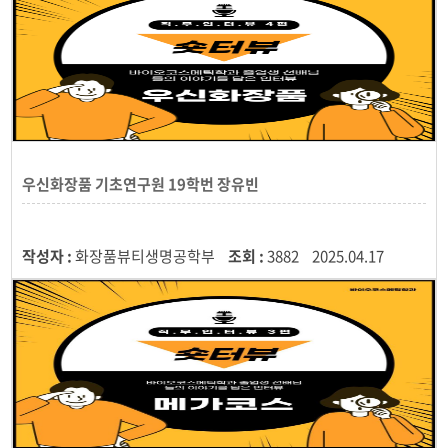
우신화장품 기초연구원 19학번 장유빈
작성자 :
화장품뷰티생명공학부
조회 :
3882
2025.04.17