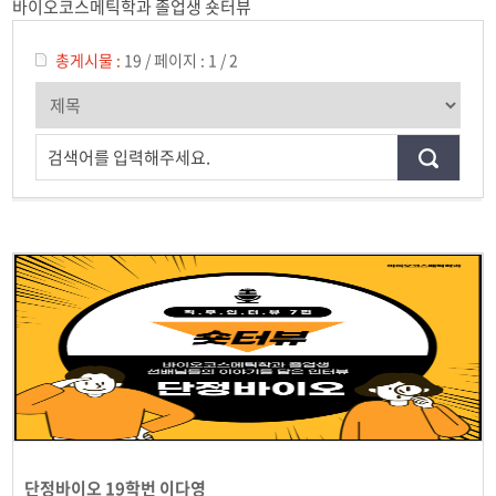
바이오코스메틱학과 졸업생 숏터뷰
학과일정
포토갤러리
총게시물 :
19
/
페이지 :
1 / 2
유튜브
검색어를 입력해주세요.
인스타그램
취업현황
학생회 조직도
졸업생 숏터뷰
단정바이오 19학번 이다영