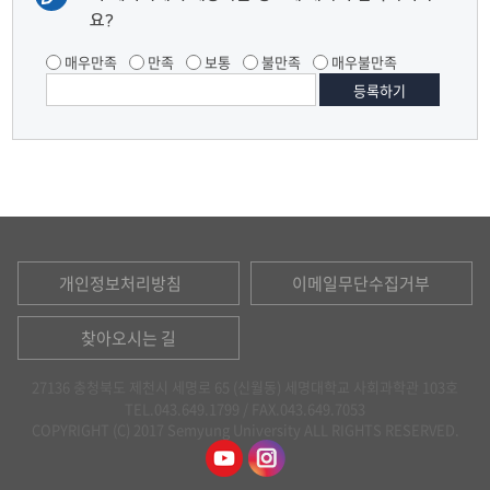
요?
매우만족
만족
보통
불만족
매우불만족
개인정보처리방침
이메일무단수집거부
찾아오시는 길
27136 충청북도 제천시 세명로 65 (신월동) 세명대학교 사회과학관 103호
TEL.043.649.1799 /
FAX.043.649.7053
COPYRIGHT (C) 2017 Semyung University ALL RIGHTS RESERVED.