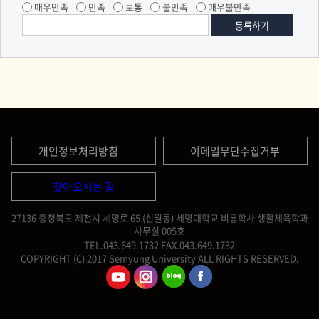
매우만족
만족
보통
불만족
매우불만족
개인정보처리방침
이메일무단수집거부
찾아오시는 길
27136 충청북도 제천시 세명로 65 (신월동) 세명대학교 비룡학사 생활체육학과
사무실 005호
TEL.043.649.1732
FAX.043.649.1732
COPYRIGHT (C) 2017 Semyung University ALL RIGHTS RESERVED.