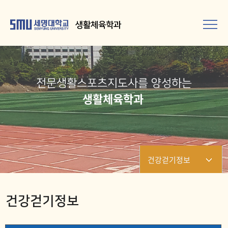
생활체육학과
전문생활스포츠지도사를 양성하는
생활체육학과
건강걷기정보
건강걷기정보
건강걷기정보
글로벌건강댄스기행