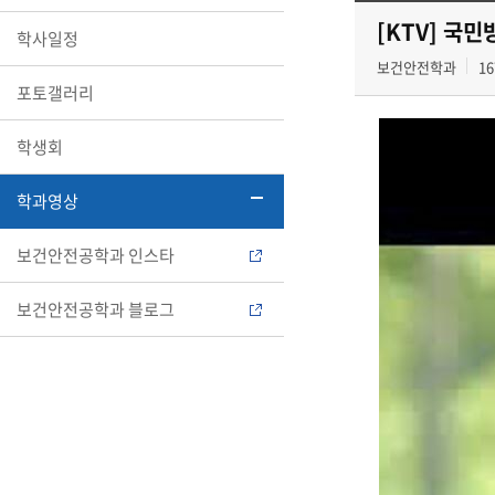
[KTV] 국민
학사일정
보건안전학과
16
포토갤러리
학생회
학과영상
보건안전공학과 인스타
보건안전공학과 블로그