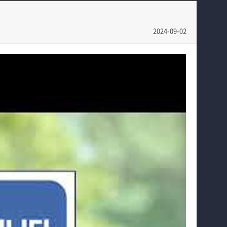
교수소개
포토갤러리
학과과정
학생회
2024-09-02
커뮤니티
학과영상
홈페이지가이드
보건안전공학과 인스타
보건안전공학과 블로그