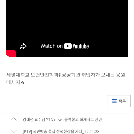
세명대학교 보건안전학과🧪 공공기관 취업자가 보내는 응원
메세지🔥
목록
강태선 교수님 YTN news 물류창고 화재사고 관련
[KTV] 국민방송 특집 정책현장을 가다_22.11.28