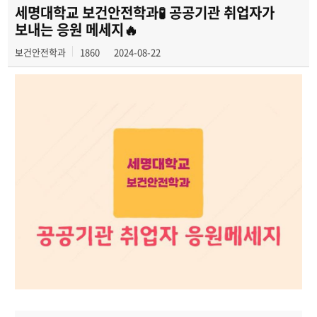
포토갤러리
세명대학교 보건안전학과🧪 공공기관 취업자가
보내는 응원 메세지🔥
학생회
보건안전학과
1860
2024-08-22
학과영상
보건안전공학과 인스타
보건안전공학과 블로그