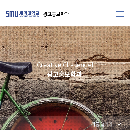
광고홍보학과
Creative Challenge!
광고홍보학과
작품 갤러리