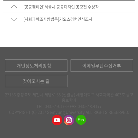
[공공캠페인]서울시 공공디자인 공모전 수상작
[사회과학조사방법론]키오스경험인식조사
개인정보처리방침
이메일무단수집거부
찾아오시는 길
27136 충청북도 제천시 세명로 65 (신월동) 세명대학교 사회과학관 403호 광고
홍보학과
TEL.043.649.1769
FAX.043.648.4177
COPYRIGHT (C) 2017 Semyung University ALL RIGHTS RESERVED.