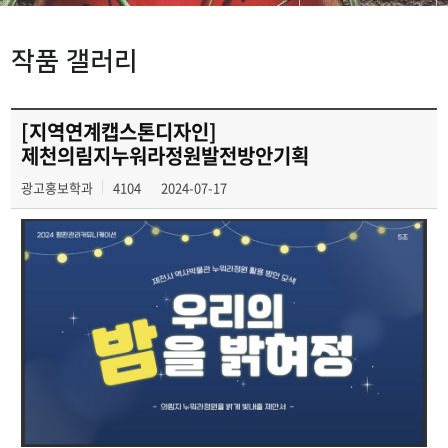
교육일정
작품 갤러리
교육과정
전공교육 체계도
[지역연계캡스톤디자인]
제천의림지누워라정원발전방안기획
졸업후진로
광고홍보학과
4104
2024-07-17
작품 갤러리