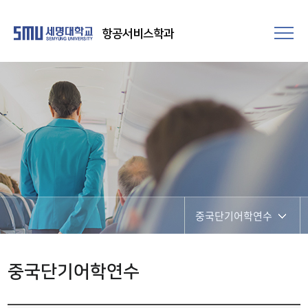
항공서비스학과
중국단기어학연수
언어 특성화 마스터
중국단기어학연수
토익완생