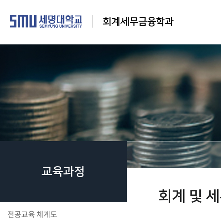
회계세무금융학과
교육과정
회계 및 세
전공교육 체계도