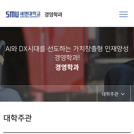
경영학과
AI와 DX시대를 선도하는 가치창출형 인재양성
경영학과!
경영학과
대학주관
대학주관
대학주관
학과주관