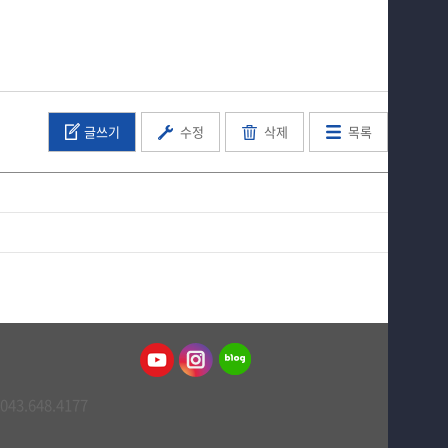
글쓰기
수정
삭제
목록
043.648.4177