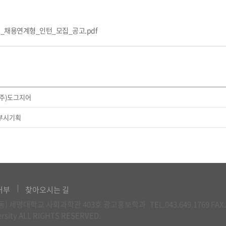
_채용연계형_인턴_모집_공고.pdf
(주)도그지어
]부시기획
거부
찾아오시는 길
신월동) 세명대학교 사회과학관 403호 광고홍보학과
TEL.043.649.1769
FAX.
rsity ALL RIGHTS RESERVED.