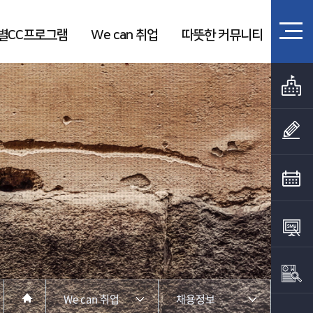
별CC프로그램
We can 취업
따뜻한 커뮤니티
We can 취업
채용정보