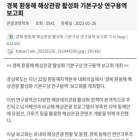
TM 크루
경북 환동해 해상관광 활성화 기본구상 연구용역
보고회
TM 월드
관광경영학과
조회 : 5541
등록일 : 2023-01-26
TM 피드
경북 환동해 해상관광 활성화 기본구상 연구용역 보고회 기사.hwp
(
432 kb)
TM 튜토리얼
KakaoTalk_20230126_161444334.jpg
( 185 kb)
TM 링크
<< 경북 환동해 해상관광 활성화 기본구상 연구용역 보고회 개최 >>
경상북도는 지난 22일 환동해지역본부 대회의실에서 ‘경북 환동해 해
상관광 활성화 기본구상 연구용역’ 보고회를 개최했다.
이번 연구용역은 다양한 해양레저관광 활성화 정책이 본격적으로 추
진되고 남서해안과 비교해 해상관광 프로그램이 부족한 지역 동해안
에 유람선, 크루즈 등을 활용한 해상관광 콘텐츠 개발을 위해 추진했
다.
이날 보고회는 국내외 해상관광 현황 및 동향, 경북 동해안 연안크루즈