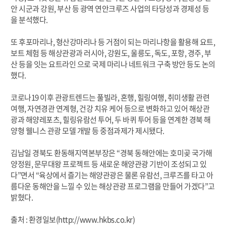
안 시군과 강원, 부산 등 광역 연안크루즈 사업의 타당성과 경제성 등
을 분석했다.
또 후포마리나, 형산강마리나 등 거점이 되는 마리나항을 활용해 요트,
보트 체험 등 해상관광과 러시아, 강원도, 울릉도, 독도, 포항, 경주, 부
산 등을 잇는 요트라인 으로 국제 마리나 네트워크 구축 방안 등도 논의
했다.
코로나19 이후 관광트렌드는 풀빌라, 혼행, 힐링여행, 취미생활 관련
여행, 자연경관 연계형, 건강 치유 케어 등으로 변화하고 있어 해상관
광과 해양레포츠, 힐링유람선 투어, 두 바퀴 투어 등을 연계한 경북 해
양형 웰니스 관광 모델 개발 등 중점과제가 제시됐다.
김남일 경북도 환동해지역본부장은 “경북 동해안에는 호미곶 국가해
양정원, 문무대왕 프로젝트 등 새로운 해양관광 기반이 조성되고 있
다”면서 “육상에서 즐기는 해양관광은 물론 유람선, 크루즈를 타고 아
름다운 동해안을 느낄 수 있는 해상관광 프로그램을 만들어 가겠다”고
밝혔다.
출처 : 환경일보(http://www.hkbs.co.kr)