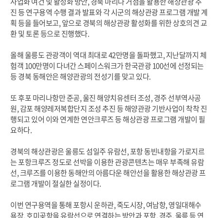
사업화 여건 및 활성화 방안, 경북 마리나 거점을 활용한 해상관광 추
진 등 연구용역 수행 결과 발표와 각 시군의 해상관광 프로그램 개발 계
획 등을 들어보고, 앞으로 경북의 해상관광 활성화를 위한 상호의견 교
환 및 토론 등으로 진행했다.
올해 울릉도 관광객이 역대 최대로 42만명을 돌파했고, 지난달까지 체
험객 100만명이 다녀간 스페이스워크가 한국관광 100선에 선정되는
등 경북 동해안은 해양관광의 전성기를 맞고 있다.
또 후포 마리나항만 준공, 울진 해양치유센터 조성, 경주 선부역사공
원, 감포 해양레저복합단지 조성 추진 등 해양관광 기반사업이 착착 진
행되고 있어 이와 연계한 연안크루즈 등 해상관광 프로그램 개발이 필
요하다.
경북의 해상관광은 울릉도 섬일주 유람선, 포항 동빈내항을 가로지르
는 포항크루즈 정도로 선박을 이용한 관광콘텐츠는 매우 부족해 유람
선, 크루즈를 이용한 동해안의 아름다운 해안선을 활용한 해상관광 프
로그램 개발이 절실한 실정이다.
이번 연구용역을 통해 포항시 운하관, 죽도시장, 여남항, 영일대해수
욕장, 호미곶항을 유람선으로 연결하는 방안과 포항, 경주, 울릉 등 연