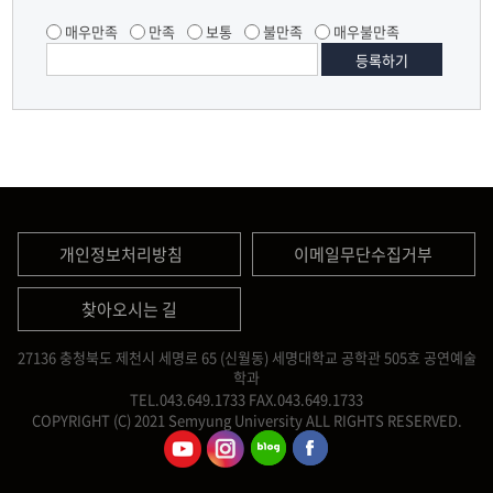
매우만족
만족
보통
불만족
매우불만족
개인정보처리방침
이메일무단수집거부
찾아오시는 길
27136 충청북도 제천시 세명로 65 (신월동) 세명대학교 공학관 505호 공연예술
학과
TEL.043.649.1733
FAX.043.649.1733
COPYRIGHT (C) 2021 Semyung University ALL RIGHTS RESERVED.