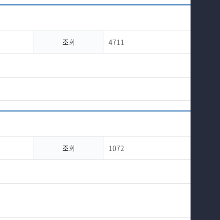
교수소개
학과과정
조회
4711
커뮤니티
공연예매 안내
홈페이지가이드
조회
1072