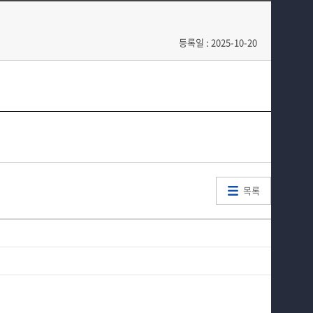
교육과정
동아리
커뮤니티
등록일 : 2025-10-20
홈페이지가이드
목록