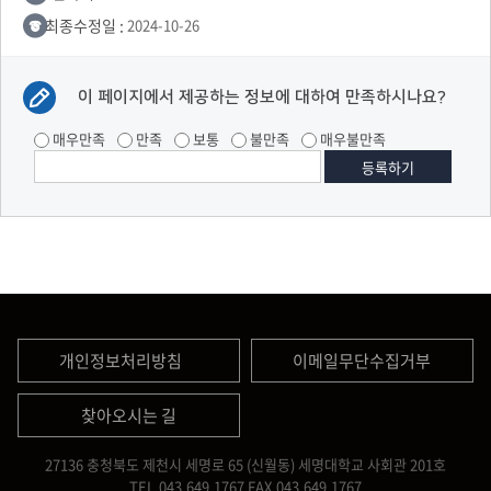
최종수정일 :
2024-10-26
이 페이지에서 제공하는 정보에 대하여 만족하시나요?
매우만족
만족
보통
불만족
매우불만족
개인정보처리방침
이메일무단수집거부
찾아오시는 길
27136 충청북도 제천시 세명로 65 (신월동) 세명대학교 사회관 201호
TEL.043.649.1767
FAX.043.649.1767