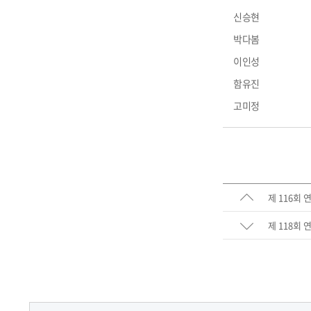
신승현
박다봄
이인성
함유진
고미정
제 116회
제 118회