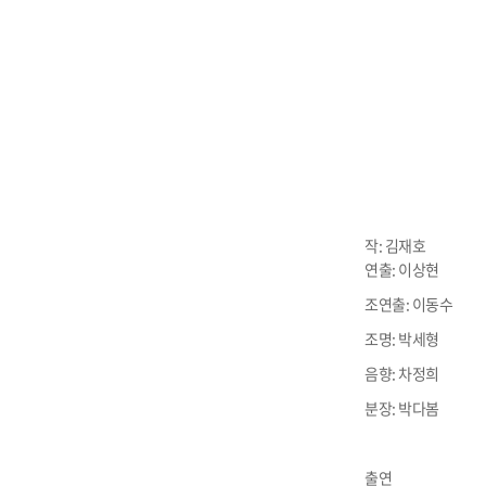
작: 김재호
연출: 이상현
조연출: 이동수
조명: 박세형
음향: 차정희
분장: 박다봄
출연