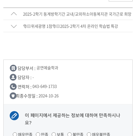
2025-2학기 동계방학기간 교내/교외하소아동복지관 국가근로 희망
근로지 추가2차신청 안내
🎅🏻위세광명 1점🎅🏻2025-2학기 4차 온라인 학습법 특강
담당부서 :
공연예술학과
담당자 :
-
연락처 :
043-649-1733
최종수정일 :
2024-10-26
이 페이지에서 제공하는 정보에 대하여 만족하시나
요?
매우만족
만족
보통
불만족
매우불만족