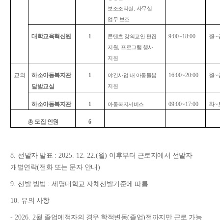
보조조리실
,
사무실
업무 보조
대학교육혁신원
1
9:00~18:00
월
~
콘텐츠 강의교안 편집
지원
,
프로그램 행사
지원
교외
하소아동복지관
1
16:00~20:00
월
~
야간사업 내 아동돌봄
달밤교실
지원
하소아동복지관
1
09:00~17:00
화
~
아동복지서비스
총 모집 인원
6
8.
선발자 발표
: 2025. 12. 22.(
월
)
이후부터 근로지에서 선발자
개별연락
(
전화 또는 문자 안내
)
9.
선발 방법
:
세명대학교 자체선발기준에 따름
10.
유의 사항
- 2026. 2
월 졸업예정자의 경우 학적변동
(
졸업
)
전까지만 근로 가능