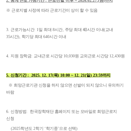
2.
동계 근로 가능기간
: 근로선발 이후
~ 2026.02.27.(
금
)
까지
※
근로지별 사정에 따라 근로기간이 상이 할 수 있음
40
3.
근로가능시간
: 1
일 최대
8
시간
,
주당 최대
시간 이내(교내
35시간)
,
학기당 최대
640
시간 이내
4.
지원 장학금
:
교내근로 시간당
10,030
원 교외근로 시간당
12,430
원
5.
신청기간
: 2025. 12. 17(
목
) 10:00 ~ 12. 21(
일
) 23:59
까지
※
희망근로기관 신청을 하지 않으면 선발이 되지 않으니 유의하기
바람
6.
신청방법
:
한국장학재단 홈페이지 또는 모바일로 희망근로지
신청
(2025
학년도
2
학기
‘
학기중
’
으로 선택
)