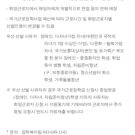
-
희망근로지에서 해당자에게 개별적으로 면접 등의 연락 예정
-
국가근로장학사업 예산에 따라 근로시간 및 희망근로지별
선발인원이 변경될 수 있음
우선 선발 사유자
:
장애인
,
다자녀가정 자녀
(
대한민국 국적의
자녀가
3
명 이상인 가정
),
다문화
‧
탈북가정
자녀
,
국가보훈대상자
(
본인 및 유가족
)*
부모
중 한 분이 장애인
‧
중증환자인 학생
,
학업
·
육아 병행 학생
,
자립준비청년
(
구
,
보호종료아동
),
청소년쉼터 퇴소
학생
,
가족돌봄청년
※
우선 선발 사유자의 경우 국가근로장학금 신청시 증빙완료
(
장애인
,
다자녀
,
자립준비청년
)
학생 이외의 사유자는
희망근로지 신청 시 지원동기에 기재바라며 근로지에서 추가
증빙 요청시 반드시 자료제출 바랍니다
.
*
문의
:
장학복지팀
043-649-1142