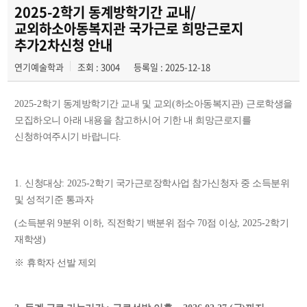
2025-2학기 동계방학기간 교내/
교외하소아동복지관 국가근로 희망근로지
추가2차신청 안내
연기예술학과
조회 : 3004
등록일 : 2025-12-18
2025-2
학기 동계방학기간 교내 및 교외
(
하소아동복지관
)
근로학생을
모집하오니 아래 내용을 참고하시어 기한 내 희망근로지를
신청하여주시기 바랍니다
.
1.
신청대상
: 2025-2
학기 국가근로장학사업 참가신청자 중 소득분위
및 성적기준 통과자
(
소득분위
9
분위 이하
,
직전학기 백분위 점수
70
점 이상
, 2025-2
학기
재학생
)
※
휴학자 선발 제외