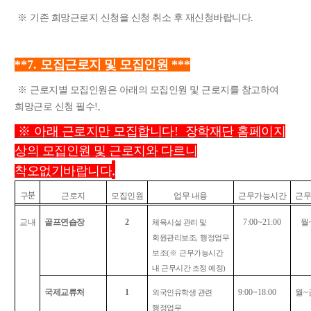
※
기존 희망근로지 신청을 신청 취소 후 재신청바랍니다
.
**7.
모집근로지 및 모집인원
***
※
근로지별 모집인원은 아래의 모집인원 및 근로지를 참고하여
희망근로 신청 필수
!,
※
아래 근로지만 모집합니다
!
장학재단 홈페이지
상의 모집인원 및 근로지와 다르니
.
착오없기바랍니다
분
구
근로지
모집
인원
업무 내용
근무가능시간
근
교내
골프연습장
2
7:00~21:00
월
체육시설 관리 및
회원관리보조
,
행정업무
보조
(
※
근무가능시간
내 근무시간 조정 예정
)
국제교류처
1
9:00~18:00
월
~
외국인유학생 관련
행정업무