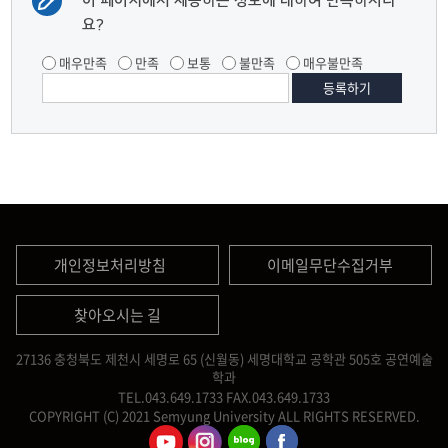
이 페이지에서 제공하는 정보에 대하여 만족하시나
요?
매우만족
만족
보통
불만족
매우불만족
개인정보처리방침
이메일무단수집거부
찾아오시는 길
27136 충청북도 제천시 세명로 65 (신월동) 세명대학교 공학관 505호 공연예술
학과
TEL.043.649.1733
FAX.043.649.1733
COPYRIGHT (C) 2021 Semyung University ALL RIGHTS RESERVED.