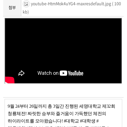
youtube-HtmMok4uYG4-maxresdefault.jpg
( 100
첨부
kb)
9월 24부터 26일까지 총 3일간 진행된 세명대학교 제32회
청룡체전! 짜릿한 승부와 즐거움이 가득했던 체전의
하이라이트를 모아왔습니다!
#대학교
#대학생
#