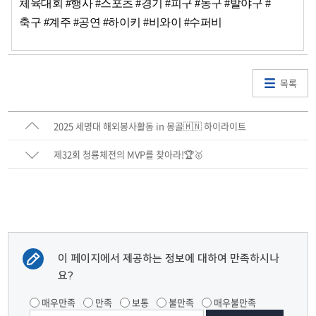
체육대회
#행사
#스포츠
#경기
#피구
#농구
#발야구
#
축구
#계주
#공연
#하이키
#비와이
#수퍼비
목록
2025 세명대 해외봉사활동 in 몽골🇲🇳 하이라이트
제32회 청룡체전의 MVP를 찾아라!🏆🥇
이 페이지에서 제공하는 정보에 대하여 만족하시나
요?
매우만족
만족
보통
불만족
매우불만족