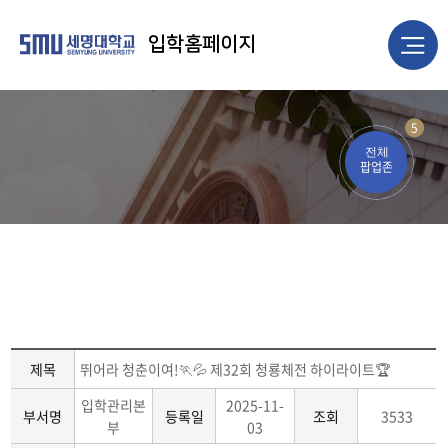
입학홈페이지
5
전체
팝업존
제목
뛰어라 청춘이여!🏃💦 제32회 청룡체전 하이라이트🏆
입학관리본
2025-11-
부서명
등록일
조회
3533
부
03