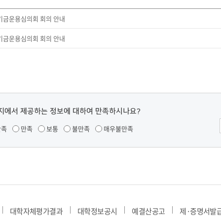
부속제천한방병원
부속충주한방병원
교환학생
교양교육 체계도
전공 체계도
비교과 
해외어학연수
장학제도
장학금신청ㆍ지급
장학캘린
 기금운용심의회 회의 안내
국외인턴십
기관
교수노동조합
 기금운용심의회 회의 안내
내
자기설계 해외배낭연수
캠퍼스투어
오시는길
통학버스 안내
통학버스 운행안내
통학버스 출발장소
대학생 병무행정(군입영)
전역 후 복학
서발급
대
예비군연대소개
전입신청안내
교육훈
지에서 제공하는 정보에 대하여 만족하시나요?
실
만족
만족
보통
불만족
매우불만족
TC)
ROTC란
학군단소개
uidance
전과/복수(부)·학생설계
학생설계전공 사례
ROTC제도란?
지휘관 소개
 안내 프
Q&A
제도의 특징
업무담당자 소개
임관식
학습활동
소대장 생활
봉사활동
후보생 및 임관 후 혜택
예도
대학자체평가결과
대학정보공시
예결산공고
제·증명서발
교내교육 및 입영훈련
체육활동