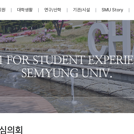
지원
대학생활
연구/산학
기관/시설
SMU Story
안내영상
단
표
MU
설립자발자취
입학홈페이지
인문예술대학
산학협력단 소개
이사장인사말
입학정보통합시스템(합격조회
연구지원
사회과학대학
지식재산권
법인소개
미디어콘텐츠창작학과
경찰학과
자매회사 및
외국어학부
행정학과
임원현황
지원
처
일반ㆍ경영행정복지대학원
학생상담/심리
교내학술연구비 지원
교육혁신·학생성공본부
일반공지
장학 및 학사안내
권익보호
국제학술지 논문게재 
대학혁신사업단
저널리즘대학원
사회봉사지원
입찰공고
아트앤산업디자인학과
법학과
이사회(개최
센터 및 조직소
실내디자인학과
부동산지적학과
학교법인 임
국제학술회의 참가경비 지원
교원(강사,겸임교원포함)채용정보
학술대회 참가
행사안내
규정집
시각·영상디자인학과
소방방재학과
onal
아
교직과정안내
교무연구처
기획실
학생처
연계전공
사무처
주요업무
패션디자인학과
경영학과
실
교직교육 목적 및 교육목표
연계전공안내
인사말
역대총장
봉사단운영
세명대학교 연구윤리
산학협력단
생명윤리위원회
공연예술학과
회계세무금융학과
이수안내
e-Book디자인ㆍ
제8,9대 총장 이용걸
영화웹툰애니메이션학과
글로벌물류학과
포츠 아카데
원처
취·창업지원처 소개
학생종합경력시스템
교직과목 해설
정밀의료인공지능
제6,7대 총장 김유성
미디어문화학부
호텔경영학과
업단
U
대학축제
학생자치기구
학생커뮤니티
신청서 다운로드
화장품생명융합학
학술정보원
학생활동
캠퍼스풍경
평생교육원
편집방송국
제5대 총장 김광림
관광경영학과
총학생회
천연물소재융합학
제4대 총장 염재선
항공서비스학과
eLap 다이
공자학원
총대의원회
제약바이오융합학
제3대 총장 권영우
광고홍보학과
MU
세명소식지
홍보동영상
홍보포스터
커뮤니티 연합회
AI천연물개발
초대학장 제1,2대 총장 김엽
사회복지학과
소
심의회
AI천연물콘텐츠
dLap 또
인문사회과학연구소
한의학연구소
상담심리학과