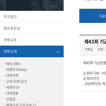
또꼬마김
학생복지
민송백일
세명교육
대학원
기금
학교법인
시설이용
해카톤 경
대학소개
열린총장실
평생교육
세명교육
제43회 기
기획실
조회 : 
대학소개
산학협력 
제43회 기금운
Why SMU
세명대 History
1) 회의구분 : 
대학연혁
2) 회의안건
교목/교화/교가
통학버스
- 2025학년도
세명대 UI
대학현황
국제교류
요람집
세명2030+
부속병원
예결산공고(감사보고)