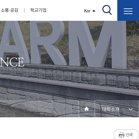
소통·공감
학교기업
Kor
/고지서출력/납부조회)
AI융합대학
부속기관
정보광장(자료실)
보건바이오대학
 기관
AI컴퓨터학부
간호학과
스마트IT학부
작업치료학과
지원
센터
대학일자리플러스센터
정보보호
학술저서발간 지원
장애학생지원센터
채용공고
인권센터
학습역량강화
, 회의록)
전기공학과
임상병리학과
개
소개
원과 친족관계에 있는 교직원 현황
전자공학과
바이오제약산업학부
경비 지원
부설연구소 학술회의 개최 경비 지원
취업진로상담
지원서비스
건축학과
바이오코스메틱학과
학생증발급
입학관리본부
수강신청
국제교류처
취ㆍ창업지원처
장애학생도우미
건설환경공학과
뷰티케어학과
수강신청
찾아오시는길
동물실험윤리위원회
환경에너지학과
바이오식품영양학부
제작학
동일과목전공인정
전기전자공학과
동물보건학과
세빈샵(온라인학생창업몰)
융합학
재수강
재난안전학과
생활체육학과
학생사회봉사
학생위원회
수강포기
학생생활관
보건진료소
예비군연대
보건안전공학과
반려동물산업학과
대학소개
계절학기
한의과대학
교양대학
연계전공
수강신청 장바구니 제도
자율전공학부
성인학습자학과
세명소개
라디오CM
출석/시험
라이프복지상담학과
저널리즘연구소
시험
건강생활학과
입학/취업