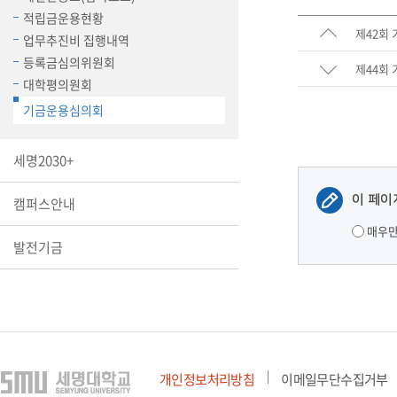
장학안내
적립금운용현황
제42회
업무추진비 집행내역
기타 교내
등록금심의위원회
제44회
캠퍼스안
학칙규정
대학평의원회
기금운용심의회
병무행정
제ㆍ증명
세명2030+
발전기금
예비군연
이 페이
캠퍼스안내
학사자료
매우
학군단(RO
발전기금
Career G
(전공·진로
로그램)
개인정보처리방침
이메일무단수집거부