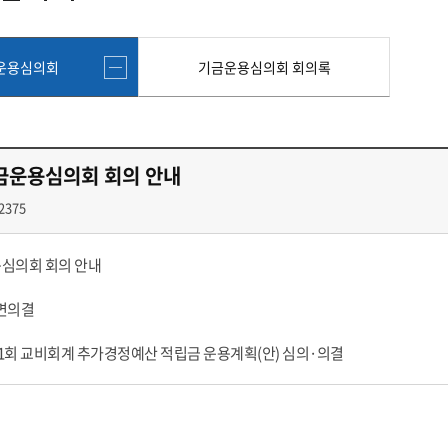
첨단바이오융합학
밥
인문사회과학연구소 소개
한의학연구소 소개
장
온라인접수시스템
건학이념
세명인재상
인재상과 5대핵
AI융합전공
연구소 조직
연구소 조직
스마트이차전지시
학술·연구활동 실적
학술·연구활동 실적
일반ㆍ경영행정복지대학원
저널리즘대학원
운용심의회
기금운용심의회 회의록
센서반도체융합전
논문집
논문집 검색
진대회
학생생활관
온라인접수시스템
보건진료소
체육시설
Why SMU
세명대 History
대학연혁
공지사항 및 자료실
원
2020년대
연구소소개
2010년대
연구소 조직
금운용심의회 회의 안내
2000년대
학술·연구활동 실적
1990년대
논문집 검색
2375
국내대학 학점교류
전과ㆍ복수(부)전공
1980년대
전과
예결산공고(감사보고)
적립금운용현황
산하기관
복수(부)전공
용심의회 회의 안내
산학협력단
세명창업보육센터
지역협
예산공고
결산공고
도심관광활성화센터
화장품·건강기능식품 임
서면의결
대학평의원회
기금운용심의회
제천시어린이·사회복지급식관리지원센터
대학평의원회
기금운용심의회
 제1회 교비회계 추가경정예산 적립금 운용계획(안) 심의·의결
제천시농촌협약지원센터
제천시농촌활력플
통학증(월 정기권) 이용 안내
통학버스 편도(월
대학평의원회 회의록
기금운용심의회 회의록
제천시탄소중립지원센터
학적부사항정정
교육과정
CHARM인
국내외 교류현황
해외프로그램
기본방향
비전 및 전략설정과정
발전계