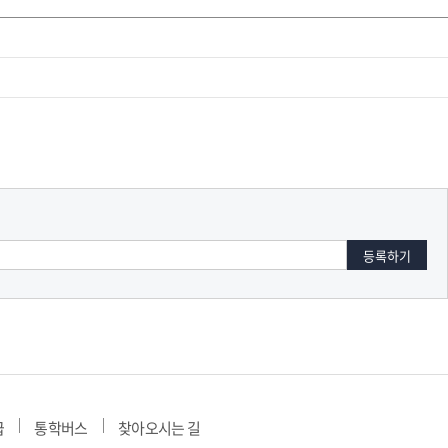
교육체계
더
국가장학금·학자금대출
국외여행/유학
병무관련사이트
련안내
훈련연기/보류안내
훈련장 안내
지원안내
공지사항
전공 관련
진로 컨설팅 우수사례
지원/선발절차
모집일정
전공·진로 안내영상
선발방법
선발요소/배점
지원자격
급
통학버스
찾아오시는 길
세부선발방법