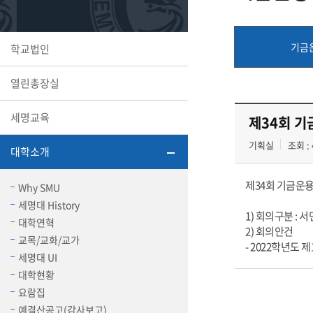
또꼬마김
학생복지
민송백일
세명교육
대학원
기금
학교법인
시설이용
해카톤 경
대학소개
열린총장실
평생교육
세명교육
제34회 기
기획실
조회 : 
대학소개
산학협력 
제34회 기금운
Why SMU
세명대 History
1) 회의구분 : 
대학연혁
2) 회의안건
교목/교화/교가
통학버스
- 2022학년도
세명대 UI
대학현황
국제교류
요람집
세명2030+
부속병원
예결산공고(감사보고)