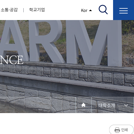
소통·공감
학교기업
Kor
/고지서출력/납부조회)
AI융합대학
부속기관
정보광장(자료실)
보건바이오대학
 기관
AI컴퓨터학부
간호학과
스마트IT학부
작업치료학과
지원
센터
대학일자리플러스센터
정보보호
학술저서발간 지원
장애학생지원센터
채용공고
인권센터
학습역량강화
, 회의록)
전기공학과
임상병리학과
개
소개
원과 친족관계에 있는 교직원 현황
전자공학과
바이오제약산업학부
경비 지원
부설연구소 학술회의 개최 경비 지원
취업진로상담
지원서비스
건축학과
바이오코스메틱학과
학생증발급
입학관리본부
수강신청
국제교류처
취ㆍ창업지원처
장애학생도우미
건설환경공학과
뷰티케어학과
수강신청
찾아오시는길
동물실험윤리위원회
환경에너지학과
바이오식품영양학부
제작학
동일과목전공인정
전기전자공학과
동물보건학과
세빈샵(온라인학생창업몰)
융합학
재수강
재난안전학과
생활체육학과
학생사회봉사
학생위원회
수강포기
학생생활관
보건진료소
예비군연대
보건안전공학과
반려동물산업학과
대학소개
계절학기
한의과대학
교양대학
연계전공
수강신청 장바구니 제도
자율전공학부
성인학습자학과
세명소개
라디오CM
출석/시험
라이프복지상담학과
저널리즘연구소
시험
건강생활학과
입학/취업