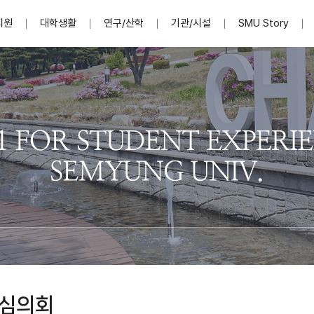
지원
대학생활
연구/산학
기관/시설
SMU Story
안내영상
단
표
MU
설립자발자취
입학홈페이지
인문예술대학
산학협력단 소개
이사장인사말
입학정보통합시스템(합격조회
연구지원
사회과학대학
지식재산권
법인소개
미디어콘텐츠창작학과
경찰학과
자매회사 및
외국어학부
행정학과
임원현황
지원
처
일반ㆍ경영행정복지대학원
학생상담/심리
교내학술연구비 지원
교육혁신·학생성공본부
일반공지
장학 및 학사안내
권익보호
국제학술지 논문게재 
대학혁신사업단
저널리즘대학원
사회봉사지원
입찰공고
아트앤산업디자인학과
법학과
이사회(개최
센터 및 조직소
실내디자인학과
부동산지적학과
학교법인 임
국제학술회의 참가경비 지원
교원(강사,겸임교원포함)채용정보
학술대회 참가
행사안내
규정집
시각·영상디자인학과
소방방재학과
onal
아
교직과정안내
교무연구처
기획실
학생처
연계전공
사무처
주요업무
패션디자인학과
경영학과
실
교직교육 목적 및 교육목표
연계전공안내
인사말
역대총장
봉사단운영
세명대학교 연구윤리
산학협력단
생명윤리위원회
공연예술학과
회계세무금융학과
이수안내
e-Book디자인ㆍ
제8,9대 총장 이용걸
영화웹툰애니메이션학과
글로벌물류학과
포츠 아카데
원처
취·창업지원처 소개
학생종합경력시스템
교직과목 해설
정밀의료인공지능
제6,7대 총장 김유성
미디어문화학부
호텔경영학과
업단
U
대학축제
학생자치기구
학생커뮤니티
신청서 다운로드
화장품생명융합학
학술정보원
학생활동
캠퍼스풍경
평생교육원
편집방송국
제5대 총장 김광림
관광경영학과
총학생회
천연물소재융합학
제4대 총장 염재선
항공서비스학과
eLap 다이
공자학원
총대의원회
제약바이오융합학
제3대 총장 권영우
광고홍보학과
MU
세명소식지
홍보동영상
홍보포스터
커뮤니티 연합회
AI천연물개발
초대학장 제1,2대 총장 김엽
사회복지학과
소
심의회
AI천연물콘텐츠
dLap 또
인문사회과학연구소
한의학연구소
상담심리학과