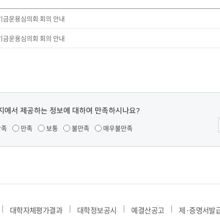
부속제천한방병원
부속충주한방병원
교환학생
교양교육 체계도
전공 체계도
비교과 
해외어학연수
장학제도
장학금신청ㆍ지급
장학캘린
 기금운용심의회 회의 안내
국외인턴십
기관
교수노동조합
 기금운용심의회 회의 안내
내
자기설계 해외배낭연수
캠퍼스투어
오시는길
통학버스 안내
통학버스 운행안내
통학버스 출발장소
대학생 병무행정(군입영)
전역 후 복학
서발급
대
예비군연대소개
전입신청안내
교육훈
지에서 제공하는 정보에 대하여 만족하시나요?
실
만족
만족
보통
불만족
매우불만족
TC)
ROTC란
학군단소개
uidance
전과/복수(부)·학생설계
학생설계전공 사례
ROTC제도란?
지휘관 소개
 안내 프
Q&A
제도의 특징
업무담당자 소개
임관식
학습활동
소대장 생활
봉사활동
후보생 및 임관 후 혜택
예도
대학자체평가결과
대학정보공시
예결산공고
제·증명서발
교내교육 및 입영훈련
체육활동