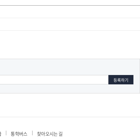
교육체계
더
국가장학금·학자금대출
국외여행/유학
병무관련사이트
련안내
훈련연기/보류안내
훈련장 안내
지원안내
공지사항
전공 관련
진로 컨설팅 우수사례
지원/선발절차
모집일정
전공·진로 안내영상
선발방법
선발요소/배점
지원자격
급
통학버스
찾아오시는 길
세부선발방법