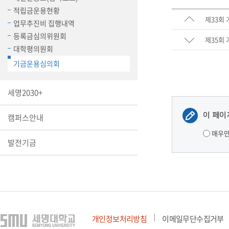
장학안내
적립금운용현황
제33회
업무추진비 집행내역
기타 교내
등록금심의위원회
제35회
캠퍼스안
학칙규정
대학평의원회
기금운용심의회
병무행정
제ㆍ증명
세명2030+
발전기금
예비군연
이 페이
캠퍼스안내
학사자료
매우
학군단(RO
발전기금
Career G
(전공·진로
로그램)
개인정보처리방침
이메일무단수집거부