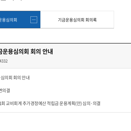
첨단바이오융합학
밥
인문사회과학연구소 소개
한의학연구소 소개
장
온라인접수시스템
건학이념
세명인재상
인재상과 5대핵
AI융합전공
연구소 조직
연구소 조직
스마트이차전지시
학술·연구활동 실적
학술·연구활동 실적
일반ㆍ경영행정복지대학원
저널리즘대학원
운용심의회
기금운용심의회 회의록
센서반도체융합전
논문집
논문집 검색
진대회
학생생활관
온라인접수시스템
보건진료소
체육시설
Why SMU
세명대 History
대학연혁
공지사항 및 자료실
원
2020년대
연구소소개
2010년대
연구소 조직
금운용심의회 회의 안내
2000년대
학술·연구활동 실적
1990년대
논문집 검색
4332
국내대학 학점교류
전과ㆍ복수(부)전공
1980년대
전과
예결산공고(감사보고)
적립금운용현황
산하기관
복수(부)전공
용심의회 회의 안내
산학협력단
세명창업보육센터
지역협
예산공고
결산공고
도심관광활성화센터
화장품·건강기능식품 임
서면의결
대학평의원회
기금운용심의회
제천시어린이·사회복지급식관리지원센터
대학평의원회
기금운용심의회
 제1회 교비회계 추가경정예산 적립금 운용계획(안) 심의·의결
제천시농촌협약지원센터
제천시농촌활력플
통학증(월 정기권) 이용 안내
통학버스 편도(월
대학평의원회 회의록
기금운용심의회 회의록
제천시탄소중립지원센터
학적부사항정정
교육과정
CHARM인
국내외 교류현황
해외프로그램
기본방향
비전 및 전략설정과정
발전계