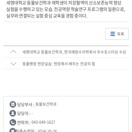
세명대학교 동물보건학과 재학생이 저장혈액의 산소보존능력 향상
실험을 수행하고 있는 모습. 전공역량 학술연구 프로그램의 일환으로,
실무와 연결되는 실험 중심 교육을 경험 중이다.
목록
세명대학교 동물보건학과, 한국예방수의학회서 우수포스터상 수상
쾌거
동물병원 현장실습: 현장에서 배우는 전공의 힘
담당부서 :
동물보건학과
담당자 :
-
연락처 :
043-649-1627
최종수정일 :
2024-10-26