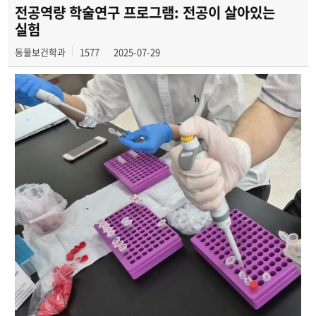
동아리 소개
전공역량 학술연구 프로그램: 전공이 살아있는
실험
취업정보게시판
동물보건학과
1577
2025-07-29
입시정보게시판