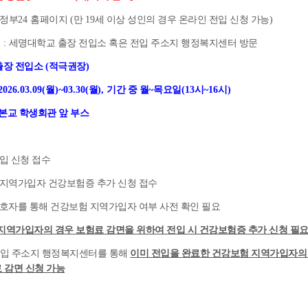
정부
24
홈페이지
(
만
19
세 이상 성인의 경우 온라인 전입 신청 가능
)
입
:
세명대학교 출장 전입소 혹은 전입 주소지 행정복지센터 방문
출장 전입소
(
적극권장
)
2026.03.09(
월
)~03.30(
월
),
기간 중 월
~
목요일
(13
시
~16
시
)
본교 학생회관 앞 부스
입 신청 접수
지역가입자 건강보험증 추가 신청 접수
보호자를 통해 건강보험 지역가입자 여부 사전 확인 필요
지역가입자의 경우 보험료 감면을 위하여 전입 시 건강보험증 추가 신청 필
입 주소지 행정복지센터를 통해
이미 전입을 완료한 건강보험 지역가입자의 
 감면 신청 가능