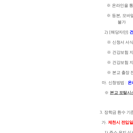
※
온라인을 통
※
등본
,
모바일
불가
2) [
해당자만
]
※
신청서 서
※
건강보험 
※
건강보험 지
※
본교 출장 
마
.
신청방법
:
온
※
본교 포탈시
3.
장학금 환수 기
가
.
제천시 전입
1)
주소 유지 심