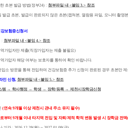
한 초본 발급 방법
(
정부
24) :
첨부파일 내
<
붙임
3.>
참조
 발급 초본
,
발급이 완료되지 않은 초본
(
캡쳐본
,
열람용 파일
,
모니터 촬영본
건강보험증신청서
식
:
첨부파일 내
<
붙임
4.>
참조
지역가입자만 제출
(
직장가입자는 제출 불필요
)
역가압자 해당 여부는 보호자를 통하여 확인 바랍니다
.
전입소 방문을 통해 전입하여 건강보험증 추가 신청이 완료된 경우 초본만 제
라인 신청
,
첨부파일 내
<
붙임
5.>
참조
스템
→
학사행정
→
학생
→
장학
/
등록
→
제천시장학금신청
준
(
연속
9
개월 이상 제천시 관내 주소 유지 필수
)
일로부터
9
개월 이내 타지역 전입 및 자퇴
/
제적 학적 변동 발생 시 장학금 전액
사 기간
: 2026.12.28(
월
) ~ 2027.01.08(
금
)