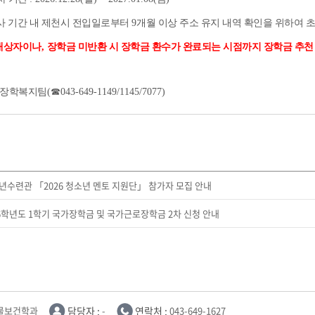
사 기간 내 제천시 전입일로부터
9
개월 이상 주소 유지 내역 확인을 위하여 
대상자이나
,
장학금 미반환 시 장학금 환수가 완료되는 시점까지 장학금 추천
 장학복지팀
(
☎
043-649-1149/1145/7077)
수련관 「2026 청소년 멘토 지원단」 참가자 모집 안내
026학년도 1학기 국가장학금 및 국가근로장학금 2차 신청 안내
물보건학과
담당자 :
-
연락처 :
043-649-1627