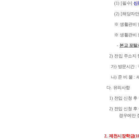
(1) [
필수
]
신
(2) [
해당자만
※
생활관비 
※
생활관비 
-
본교 포
2)
전입 주소지
가
)
방문시간
:
나
)
준 비 물
:
다
.
유의사항
1)
전입 신청 후
2)
전입 신청 후
경우에만 
2.
제천시장학금
(1