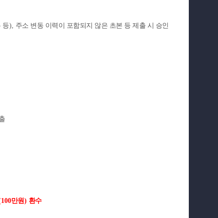
 등
),
주소 변동 이력이 포함되지 않은 초본 등 제출 시 승인
출
(100
만원
)
환수