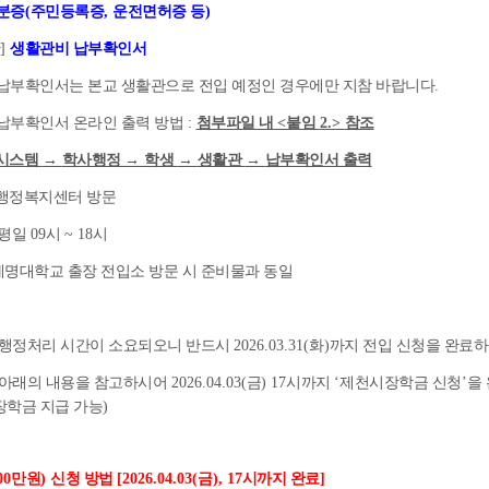
분증
(
주민등록증
,
운전면허증 등
)
]
생활관비 납부확인서
납부확인서는 본교 생활관으로 전입 예정인 경우에만 지참 바랍니다
.
납부확인서 온라인 출력 방법
:
첨부파일 내
<
붙임
2.>
참조
탈시스템
→
학사행정
→
학생
→
생활관
→
납부확인서 출력
 행정복지센터 방문
평일
09
시
~ 18
시
세명대학교 출장 전입소 방문 시 준비물과 동일
 행정처리 시간이 소요되오니 반드시
2026.03.31(
화
)
까지 전입 신청을 완료
 아래의 내용을 참고하시어
2026.04.03(
금
) 17
시까지
‘
제천시장학금 신청
’
을
장학금 지급 가능
)
00
만원
)
신청 방법
[2026.04.03(
금
), 17
시까지 완료
]