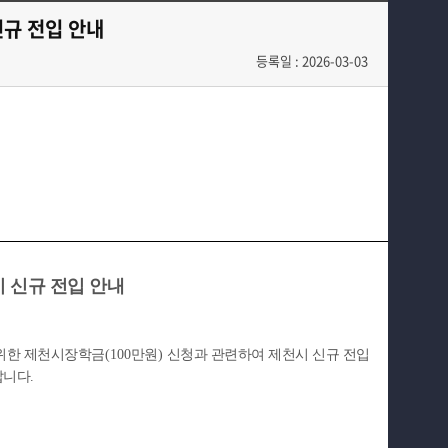
학과게시판
동아리 소개
신규 전입 안내
관련사이트
취업정보게시판
등록일 : 2026-03-03
홈페이지가이드
입시정보게시판
 신규 전입 안내
 위한 제천시장학금
(100
만원
)
신청과 관련하여 제천시 신규 전입
랍니다
.