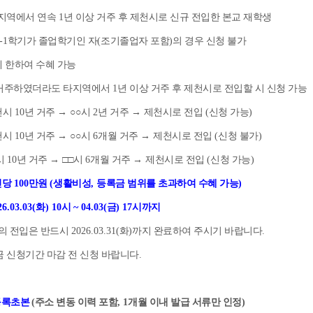
지역에서 연속
1
년 이상 거주 후 제천시로 신규 전입한 본교 재학생
-1
학기가 졸업학기인 자
(
조기졸업자 포함
)
의 경우 신청 불가
 한하여 수혜 가능
거주하였더라도 타지역에서
1
년 이상 거주 후 제천시로 전입할 시 신청 가능
천시
10
년 거주
→ ○○
시
2
년 거주
→
제천시로 전입
(
신청 가능
)
천시
10
년 거주
→ ○○
시
6
개월 거주
→
제천시로 전입
(
신청 불가
)
시
10
년 거주
→ □□
시
6
개월 거주
→
제천시로 전입
(
신청 가능
)
인당
100
만원
(
생활비성
,
등록금 범위를 초과하여 수혜 가능
)
26.03.03(
화
) 10
시
~ 04.03(
금
) 17
시까지
의 전입은 반드시
2026.03.31(
화
)
까지 완료하여 주시기 바랍니다
.
 신청기간 마감 전 신청 바랍니다
.
등록초본
(
주소 변동 이력 포함
, 1
개월 이내 발급 서류만 인정
)