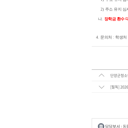
2)
주소 유지 심
나
.
장학금 환수 
4.
문의처
:
학생처
단양군청소년
[필독] 2
담당부서 :
동