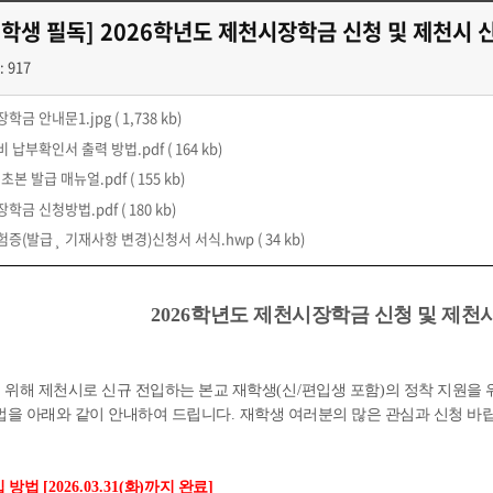
재학생 필독] 2026학년도 제천시장학금 신청 및 제천시 
: 917
장학금 안내문1.jpg
( 1,738 kb)
비 납부확인서 출력 방법.pdf
( 164 kb)
 초본 발급 매뉴얼.pdf
( 155 kb)
장학금 신청방법.pdf
( 180 kb)
험증(발급¸ 기재사항 변경)신청서 서식.hwp
( 34 kb)
2026
학년도 제천시장학금 신청 및 제천시
 위해 제천시로 신규 전입하는 본교 재학생
(
신
/
편입생 포함
)
의 정착 지원을
법을 아래와 같이 안내하여 드립니다
.
재학생 여러분의 많은 관심과 신청 바
입 방법
[2026.03.31(
화
)
까지 완료
]