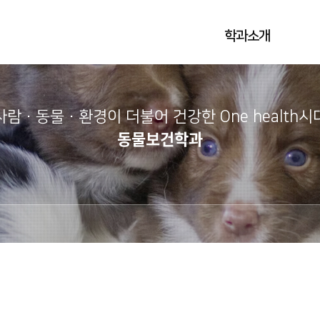
학과소개
사람·동물·환경이 더불어 건강한 One health시
동물보건학과