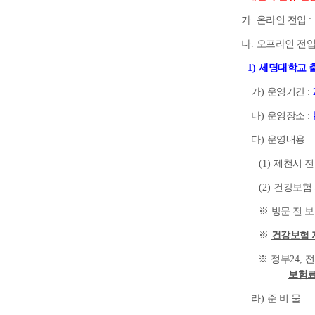
가
.
온라인 전입
:
나
.
오프라인 전
1)
세명대학교 
가
)
운영기간
:
나
)
운영장소
:
다
)
운영내용
(1)
제천시 전
(2)
건강보험 
※
방문 전 
※
건강보험 
※
정부
24,
전
보험료
라
)
준 비 물