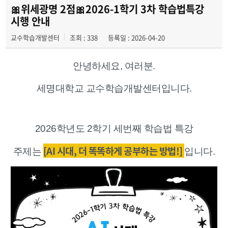
동아리 소개
🎀위세광명 2점🎀2026-1학기 3차 학습법특강
시행 안내
취업정보게시판
교수학습개발센터
조회 : 338
등록일 : 2026-04-20
입시정보게시판
안녕하세요, 여러분.
세명대학교 교수학습개발센터입니다.
2026학년도 2학기 세번째 학습법 특강
[AI 시대, 더 똑똑하게 공부하는 방법!]
주제는
입니다.