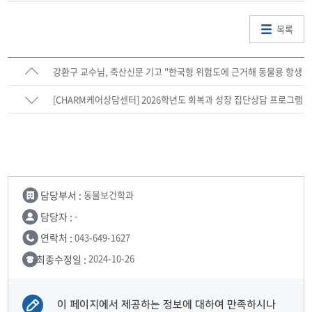
목록
강환구 교수님, 축산신문 기고 "한국형 위험도에 근거해 동물용 항생
제 관리가 필요하다"
[CHARM케어상담센터] 2026학년도 회복과 성장 집단상담 프로그램
모집 안내
담당부서 :
동물보건학과
담당자 :
-
연락처 :
043-649-1627
최종수정일 :
2024-10-26
이 페이지에서 제공하는 정보에 대하여 만족하시나