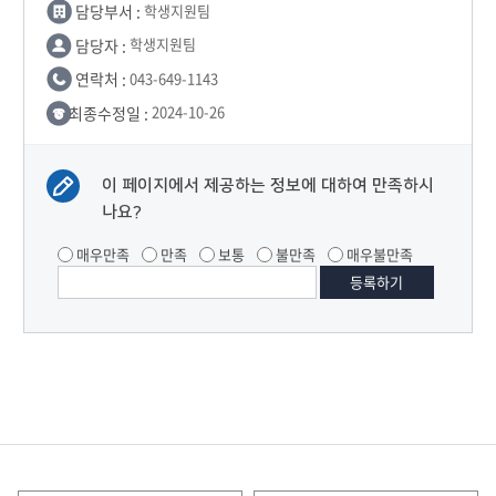
역사전문가 설정현 : 학교생활 하다 보면 말이죠. 수많은 고민과
담당부서 :
학생지원팀
맞닥뜨리게 됩니다. 그 고민을 해결해줄 장소 바로 학생처입니다
담당자 :
학생지원팀
함께 떠나보시죠. 이쪽에 보시면 1824학생 커뮤니티 이쪽에 보시면
연락처 :
043-649-1143
학생지원팀 사회봉사 지원센터 이쪽에 보시면 장학복지팀 이쪽에
보시면 현장실습 지원센터, 창업지원센터, 취업지원팀까지
최종수정일 :
2024-10-26
여러분들 학교생활 하다 보면 굉장히 고민이 많으실 텐데요 이곳
학생처에 오면 여러분들의 고민을 해결하시길 바라겠습니다.
이곳은요 장애 학생지원센터 인데요
이 페이지에서 제공하는 정보에 대하여 만족하시
이곳에 오셔서 다양한 혜택들 받으시면서 즐겁고 재밌는 대학 생활을
나요?
하시기를 바라겠습니다
대학 생활을 하다 보면요 굉장히 수많은 고민과 맞닥뜨릴 때가
매우만족
만족
보통
불만족
매우불만족
많습니다. 그럴떄 방문하면 좋은 곳이 바로 참케어 센터 입니다
들어가 보도록 하겠습니다.
안녕하십니까? 설정현입니다
제 상처를 치료해줄 사람어디없나유~?
으흐흫흫
학교생활 하다 보면 제일 많이 있는 곳 공간이 바로 강의실인데요.
세명대학교는 최첨단 강의실로 구성이 되어있다는 사실