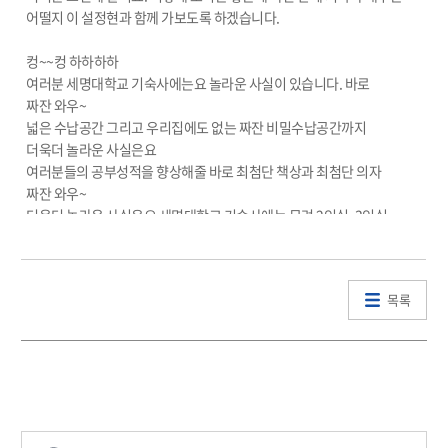
어떨지 이 설정현과 함께 가보도록 하겠습니다.
컹~~컹 하하하하
여러분 세명대학교 기숙사에는요 놀라운 사실이 있습니다. 바로
짜잔 와우~
넓은 수납공간 그리고 우리집에도 없는 짜잔 비밀수납공간까지
더욱더 놀라운 사실은요
여러분들의 공부성적을 향상해줄 바로 최첨단 책상과 최첨단 의자
짜잔 와우~
더욱더 놀라운 사실은요 세명대학교 기숙사에는 무려 2인실, 3인실,
4인실, 6인실이 있다는 사실
이제 더욱더 놀라운 사실을 알려드리도록 하겠습니다.
일로와 보세요 와우~ 저희집에도 하나밖에 없는 바로 화장실이 양쪽에
목록
무려 2개라는 사실 와우~
이제 아침마다 여러분들은 화장실 전쟁을 피할수 있을 겁니다.
여러분 세명대학교 기숙사를 사용하시면요. 여러분의 성적과
친밀감이 업업업된다는 사실 참고하세요