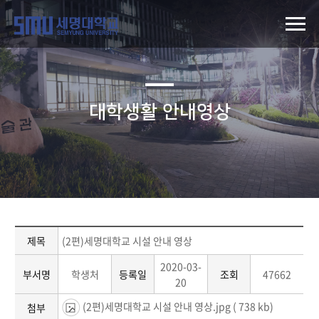
대학생활 안내영상
제목
(2편)세명대학교 시설 안내 영상
2020-03-
부서명
학생처
등록일
조회
47662
20
(2편)세명대학교 시설 안내 영상.jpg
( 738 kb)
첨부