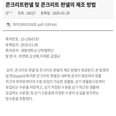
특허기술DB
콘크리트판넬 및 콘크리트 판넬의 제조 방법
산* *
조회 : 18127
등록일 : 2020-01-29
특허19053356호.pdf
( 639 kb)
특허번호 : 10-2066787
등록일자 : 2020.01.09
특허권자 : 세명대학교 산학협력단
발 명 자 : 최연왕,오성록,이재흔,김철규
요약 : 콘크리트 판넬 및 콘크리트 판넬의 제조 방법이 제공된다. 본 발명의
일 면(aspect)에 따른 콘크리트 판넬은 내부에 공극이 형성되어 생물
착근과 외부로부터의 수분 유입이 가능한 생물층; 상기 생물층으로부터
유입되는 수분을 저장하고, 상기 저장된 수분을 상기 착근된 생물에
공급하는 수분층; 및 상기 수분층에 저장된 수분의 손실을 방지하는
방수층을 포함한다.