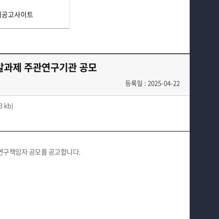
지식재산권
연구윤리 보안·안전
제공고사이트
부속기관
간접비 자동계산
정보광장(자료실)
교내연구지원
개발과제 주관연구기관 공모
홈페이지가이드
교외 학술연구비 지원제도
등록일 : 2025-04-22
연구비종합 관리시스템
3 kb)
관연구책임자 공모를 공고합니다.