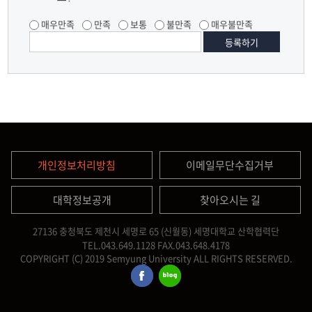
매우만족
만족
보통
불만족
매우불만족
개인정보처리방침
이메일무단수집거부
대학정보공개
찾아오시는 길
27136 충청북도 제천시 세명로 65 (신월동) 세명대학교 산학협력단
TEL.043.649.1128
FAX.043.648.4178
COPYRIGHT (C) 2019 Semyung University ALL RIGHTS RESERVED.