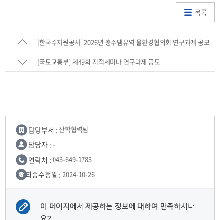
목록
[한국수자원공사] 2026년 충주댐유역 물환경협의회 연구과제 공모
안내
[국토교통부] 제49회 지적세미나 연구과제 공모
담당부서 :
산학협력팀
담당자 :
-
연락처 :
043-649-1783
최종수정일 :
2024-10-26
이 페이지에서 제공하는 정보에 대하여 만족하시나
요?