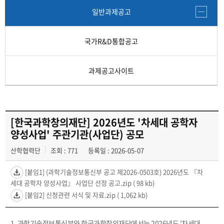
연구윤리 보안·안전
일반과제공고
간접비 자동계산
국가R&D통합공고
교내연구지원
과제공고사이트
교외 학술연구비 지원제도
연구비종합 관리시스템
[한국과학창의재단] 2026년도 '차세대 공학자
양성사업' 주관기관(사업단) 공모
산학협력단
조회 : 771
등록일 : 2026-05-07
[붙임1] (과학기술정보통신부 공고 제2026-0503호) 2026년도 『차
세대 공학자 양성사업』 사업단 선정 공고.zip
( 98 kb)
[붙임2] 신청관련 서식 및 자료.zip
( 1,062 kb)
1. 과학기술정보통신부와 한국과학창의재단에서는 2026년도 '차세대