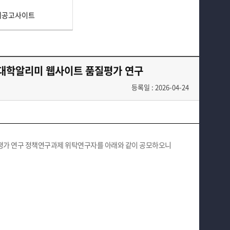
지식재산권
연구윤리 보안·안전
제공고사이트
부속기관
간접비 자동계산
정보광장(자료실)
교내연구지원
 대학알리미 웹사이트 품질평가 연구
홈페이지가이드
교외 학술연구비 지원제도
등록일 : 2026-04-24
연구비종합 관리시스템
질평가 연구 정책연구과제 위탁연구자를 아래와 같이 공모하오니