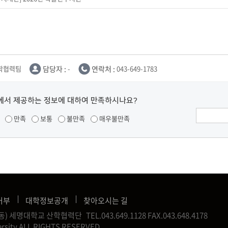
학협력팀
담당자 :
-
연락처 :
043-649-1783
에서 제공하는 정보에 대하여 만족하시나요?
만족
보통
불만족
매우불만족
거부
대학정보공개
찾아오시는 길
신월동) 세명대학교 산학협력단
TEL.043.649.1128
FAX.043.648.4178
rsity ALL RIGHTS RESERVED.