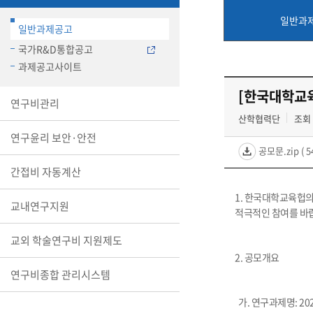
일반과
일반과제공고
국가R&D통합공고
과제공고사이트
[한국대학교육
연구비관리
산학협력단
조회 
연구윤리 보안·안전
공모문.zip
( 5
간접비 자동계산
1. 한국대학교육헙
교내연구지원
적극적인 참여를 바
교외 학술연구비 지원제도
2. 공모개요
연구비종합 관리시스템
가. 연구과제명: 2