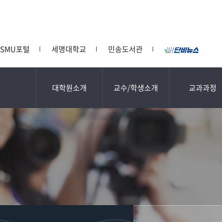
SMU포털
세명대학교
민송도서관
대학원소개
교수/학생소개
교과과정