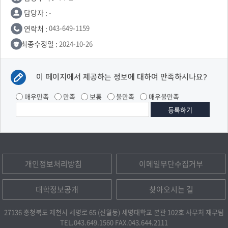
담당자 :
-
연락처 :
043-649-1159
최종수정일 :
2024-10-26
이 페이지에서 제공하는 정보에 대하여 만족하시나요?
매우만족
만족
보통
불만족
매우불만족
개인정보처리방침
이메일무단수집거부
대학정보공개
찾아오시는 길
27136 충청북도 제천시 세명로 65 (신월동) 세명대학교 본관 102호 사무처 재무팀
TEL.043.649.1560
FAX.043.644.2111