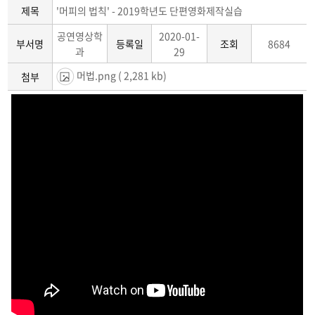
홍보영상
제목
'머피의 법칙' - 2019학년도 단편영화제작실습
공연영상학
2020-01-
부서명
등록일
조회
8684
과
29
머법.png
( 2,281 kb)
첨부