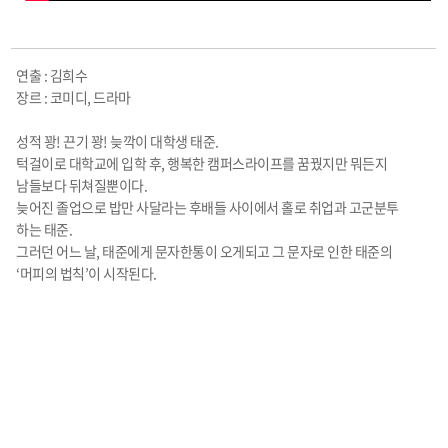
연출 : 김희수
장르 : 코미디, 드라마
성적 꽝! 끈기 꽝! 늦깍이 대학생 태준.
턱걸이로 대학교에 입학 후, 행복한 캠퍼스라이프를 꿈꿨지만 뭐든지
남들보다 뒤쳐질뿐이다.
늦어진 졸업으로 밥만 사달라는 후배들 사이에서 홀로 취업과 고군분투
하는 태준.
그러던 어느 날, 태준에게 문자한통이 오게되고 그 문자로 인한 태준의
‘머피의 법칙’이 시작된다.