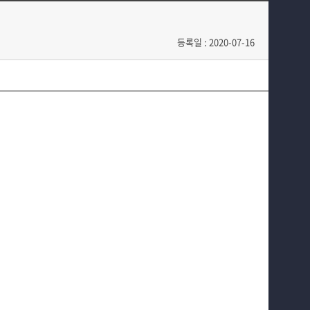
전공과정
정기신 연구실
커뮤니티
정해영 연구실
등록일 : 2020-07-16
홈페이지가이드
이태규 연구실