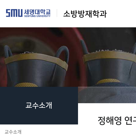
소방방재학과
교수소개
정해영 연
교수소개