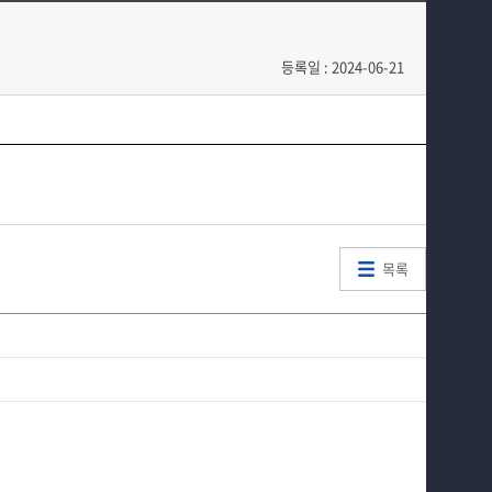
전공과정
정기신 연구실
커뮤니티
정해영 연구실
등록일 : 2024-06-21
홈페이지가이드
이태규 연구실
목록