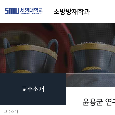
소방방재학과
교수소개
윤용균 연
교수소개