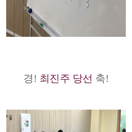
경!
최진주 당선
축!