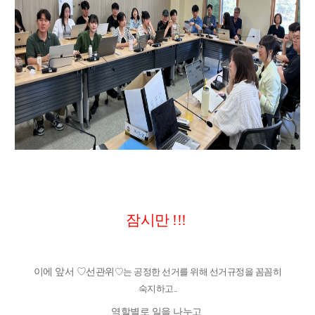
잠시만 !!!
이에 앞서 ♡선관위
♡
는 공정한 선거를 위해 선거규정을
꼼꼼
히
숙지
하
고..
역할별로 일을 나누고