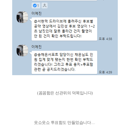
(꼼꼼함은 선관위의 덕목입니다)
읏쇼읏쇼 투표함도 만들었습니다....