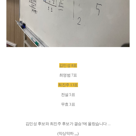
김민성 8표
최영범 7표
최진주 13표
전설 5표
무효 3표
김민성 후보와 최진주 후보가 결승?에 올랐습니다 ....
(막상막하 ,,,,)