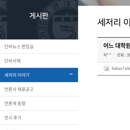
게시판
세저리 
어느 대학
단비뉴스 편집실
저* *
조회 : 3
단비서재
KakaoTalk
세저리 이야기
언론사 채용공고
언론계 동향
언시 후기