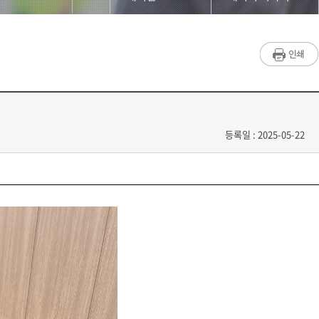
대학원소개
단비뉴스 편집실
교수/학생소개
단비서재
교과과정
세저리 이야기
입학/학사안내
언론사 채용공고
등록일 : 2025-05-22
공지사항
언론계 동향
게시판
언시 후기
저널리즘연구소
사진첩
홈페이지가이드
언론 현장에서