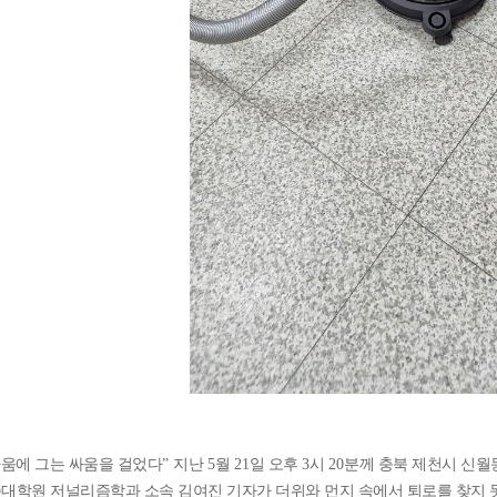
싸움에 그는 싸움을 걸었다
”
지난
5
월
21
일 오후
3
시
20
분께 충북 제천시 신
대학원 저널리즘학과 소속 김여진 기자가 더위와 먼지 속에서 퇴로를 찾지 