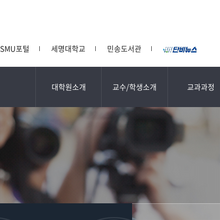
SMU포털
세명대학교
민송도서관
대학원소개
교수/학생소개
교과과정