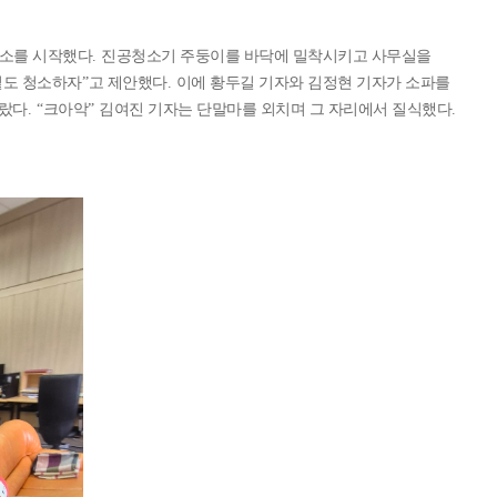
청소를 시작했다
.
진공청소기 주둥이를 바닥에 밀착시키고 사무실을
밑도 청소하자
”
고 제안했다
.
이에 황두길 기자와 김정현 기자가 소파를
올랐다
. “
크아악
”
김여진 기자는 단말마를 외치며 그 자리에서 질식했다
.