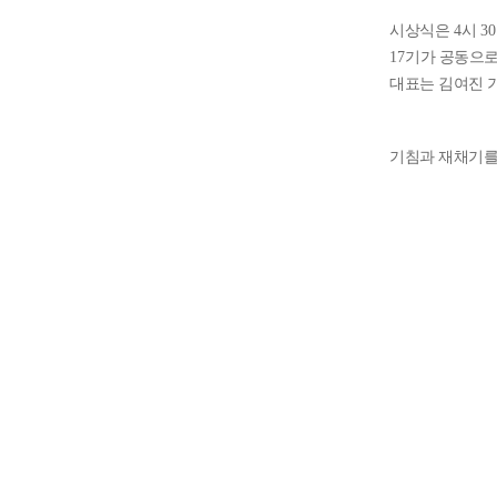
시상식은
4
시
30
17
기가 공동으로
대표는 김여진 
기침과 재채기를