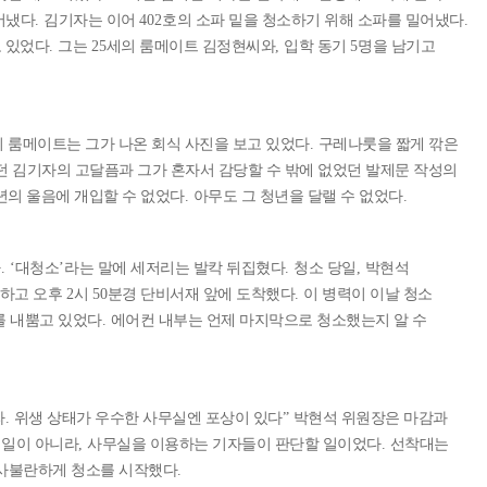
어냈다
.
김기자는 이어
402
호의 소파 밑을 청소하기 위해 소파를 밀어냈다
.
 있었다
.
그는
25
세의 룸메이트 김정현씨와
,
입학 동기
5
명을 남기고
 룸메이트는 그가 나온 회식 사진을 보고 있었다
.
구레나룻을 짧게 깎은
 김기자의 고달픔과 그가 혼자서 감당할 수 밖에 없었던 발제문 작성의
년의 울음에 개입할 수 없었다
.
아무도 그 청년을 달랠 수 없었다
.
다
. ‘
대청소
’
라는 말에 세저리는 발칵 뒤집혔다
.
청소 당일
,
박현석
솔하고 오후
2
시
50
분경 단비서재 앞에 도착했다
.
이 병력이 이날 청소
를 내뿜고 있었다
.
에어컨 내부는 언제 마지막으로 청소했는지 알 수
라
.
위생 상태가 우수한 사무실엔 포상이 있다
”
박현석 위원장은 마감과
 일이 아니라
,
사무실을 이용하는 기자들이 판단할 일이었다
.
선착대는
일사불란하게 청소를 시작했다
.