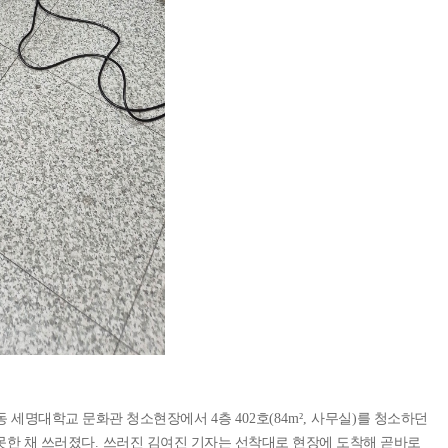
월동 세명대학교 문화관 청소현장에서
4
층
402
호
(84m²,
사무실
)
를 청소하던
못한 채 쓰러졌다
.
쓰러진 김여진 기자는 선착대로 현장에 도착해 곧바로