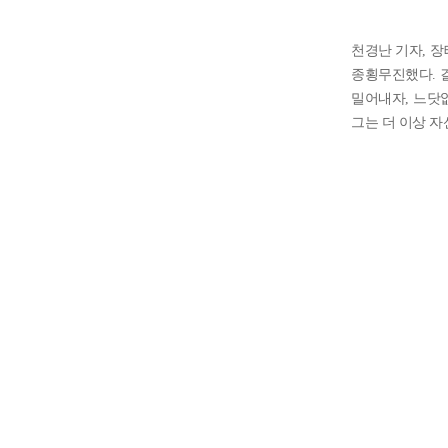
천경난 기자
,
장
종횡무진했다
.
밀어내자
,
느닷없
그는 더 이상 자