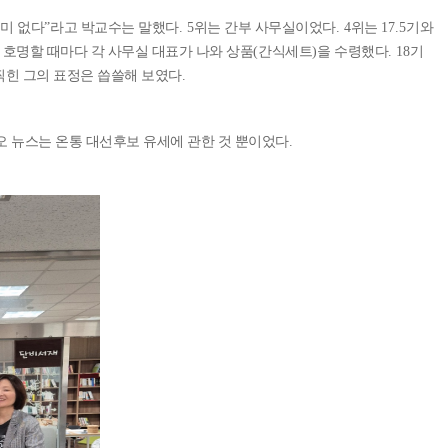
의미 없다
”
라고 박교수는 말했다
. 5
위는 간부 사무실이었다
. 4
위는
17.5
기와
 호명할 때마다 각 사무실 대표가 나와 상품
(
간식세트
)
을 수령했다
. 18
기
찍힌 그의 표정은 씁쓸해 보였다
.
 뉴스는 온통 대선후보 유세에 관한 것 뿐이었다
.