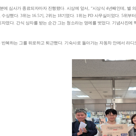
분에 심사가 종료되자마자 진행됐다
.
시상에 앞서
, “
시상식
4
년째인데
,
별 
 수상했다
. 3
위는
16.5
기
, 2
위는
18
기였다
. 1
위는
PD
사무실이었다
. 5
위부터
기자였다
.
간식 상자를 받는 순간 그는 청소라는 멍에를 벗었다
.
기념사진에 
 반복하는 그를 뒤로하고 퇴근했다
.
기숙사로 돌아가는 자동차 안에서 라디오