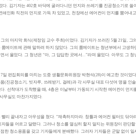
었다
.
김기자는
402
호 바닥에 굴러다니던 먼지와 쓰레기를 진공청소기로 쓸
 연쇄인화 직전의 먼지로 가득 차 있었고
,
천장에선 에어컨이 먼지를 뿜어내고
 그의 마지막 회식
(
제정임 교수 주최
)
이었다
.
김기자가 쓰러진
5
월
21
일
,
그의
 룸메이트에 관해 말하려 하지 않았다
.
그의 룸메이트는 청년부에서 고생하던
면서 울었다
.
그 청년은
“
아
,
그 답답한 곳에서
...”
라며 울었다
.
아무도 그 청
월
7
일 편집회의를 마치는 도중 생활문화위원장 박현석
(28)
이 예고한 것이었
용품
(
진공청소기
,
빗자루
,
쓰레받기
,
걸레
)
과 각 사무실 대표 다섯여 명을 인
였다
.
선착대가 도착했을 때
, 4
층은 이날부터 가동되기 시작한 에어컨이 먼지
사무실도 마찬가지였다
.
 빨리 끝내자고 아우성을 쳤다
. “
재촉하지마라
.
창틀과 에어컨 필터도 닦아
기자들을 어르고 달랬다
.
그러나 청소를 열심히 할지 말지는 위원장이 판단할
점한 청소용품을 갖고 기자들에게 분배했다
.
그러자 기자들은 군말 없이 