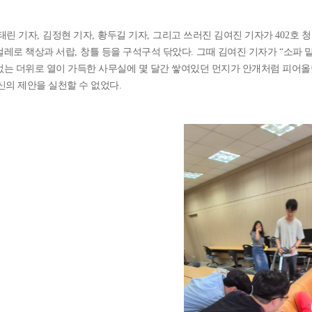
태린 기자
,
김정현 기자
,
황두길 기자
,
그리고 쓰러진 김여진 기자가
402
호 
걸레로 책상과 서랍
,
창틀 등을 구석구석 닦았다
.
그때 김여진 기자가
“
소파 
는 더위로 열이 가득한 사무실에 몇 달간 쌓여있던 먼지가 안개처럼 피어
신의 제안을 실천할 수 없었다
.