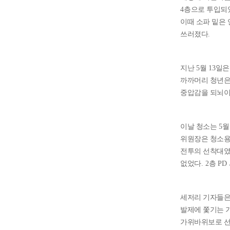
4
층으로 투입되
이때 소파 밑은
쓰러졌다
.
지난
5
월
13
일은
까까머리 청년은
중압감을 되뇌이
이날 청소는
5
위원장은 청소
전투의 선착대
없었다
. 2
층
PD
세저리 기자들은
발제에 쫓기는 
가위바위보로 선