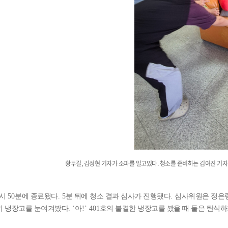
황두길, 김정현 기자가 소파를 밀고있다. 청소를 준비하는 김여진 기자
시
50
분에 종료됐다
. 5
분 뒤에 청소 결과 심사가 진행됐다
.
심사위원은 정은
히 냉장고를 눈여겨봤다
. ‘
아
!’ 401
호의 불결한 냉장고를 봤을 때 둘은 탄식