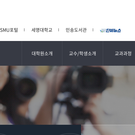
SMU포털
세명대학교
민송도서관
대학원소개
교수/학생소개
교과과정