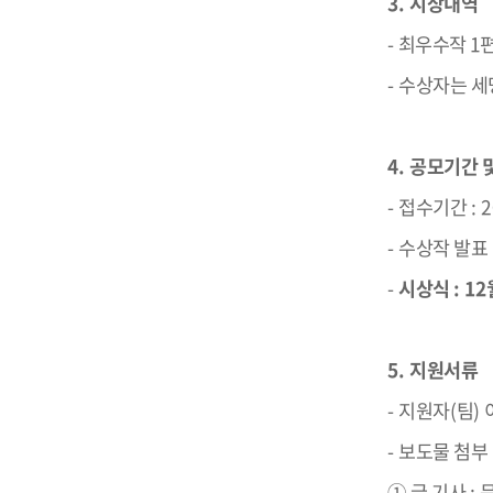
3.
시상내역
-
최우수작
1
-
수상자는 세
4.
공모기간 및
-
접수기간
: 
-
수상작 발표
-
시상식
: 12
5.
지원서류
-
지원자
(
팀
)
-
보도물 첨부
①
글 기사
: