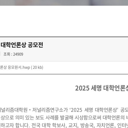
명 대학언론상 공모전
조회 : 24909
론상 응모원서.hwp
( 20 kb)
2025 세명 대학언론
저널리즘대학원
‧
저널리즘연구소가
‘2025
세명 대학언론상
’
공
상으로 의미 있는 보도 사례를 발굴해 시상함으로써 대학언론의 
시하고자 합니다
.
전국 대학
학보사
,
교지
,
방송국
,
자치언론
,
인터