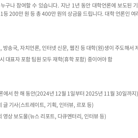
누구나 참여할 수 있습니다
.
지난
1
년 동안 대학언론에 보도된 
는
1
등
200
만 원 등 총
400
만 원의 상금을 드립니다
.
대학 언론인 여
지
,
방송국
,
자치언론
,
인터넷 신문
,
웹진 등 대학
(
원
)
생이 주도해서 
시 대표자 포함 팀원 모두 재학
(
휴학 포함
)
중이어야 함
론에서 한 해 동안
(2024
년
12
월
1
일부터
2025
년
11
월
30
일까지
 글 기사
(
스트레이트
,
기획
,
인터뷰
,
르포 등
)
의 영상 보도물
(
뉴스 리포트
,
다큐멘터리
,
인터뷰 등
)