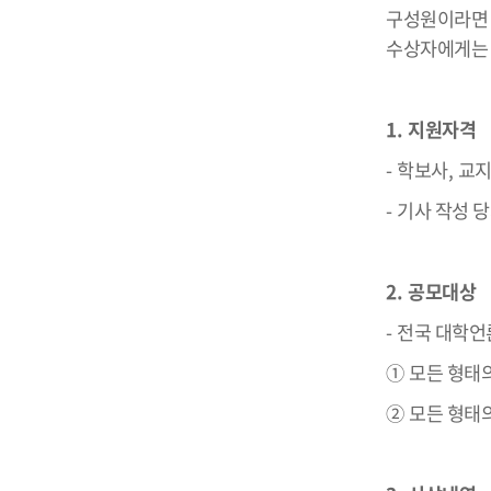
구성원이라면 
수상자에게
1.
지원자격
-
학보사
,
교
-
기사 작성 당
2.
공모대상
-
전국 대학언
①
모든 형태의
②
모든 형태