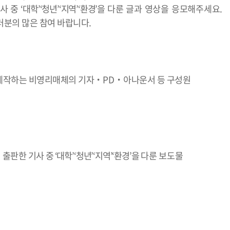
기사 중
‘
대학
’‘
청년
’‘
지역
’‘
환경
’
을
다룬 글과 영상을 응모해주세요
.
러분의 많은 참여 바랍니다
.
제작하는 비영리매체의 기자
‧
PD
‧
아나운서 등 구성원
)
출판한 기사
중
‘
대학
’‘
청년
’‘
지역
’‘
환경
’
을
다룬 보도물