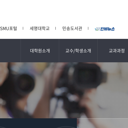
SMU포털
세명대학교
민송도서관
대학원소개
교수/학생소개
교과과정