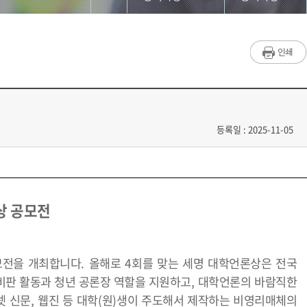
대학원소개
공지사항
교수/학생소개
언론보도
교과과정
동영상
입학/학사안내
등록일 : 2025-11-05
공지사항
게시판
상 공모전
저널리즘연구소
홈페이지가이드
모전을 개최합니다
.
올해로
4
회를 맞는 세명 대학언론상은 전국
비판 활동과 청년 공론장 역할을 지원하고
,
대학언론의 바람직한
넷 신문
,
웹진 등 대학
(
원
)
생이 주도해서 제작하는 비영리매체의