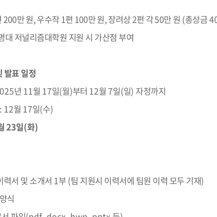
편
200
만 원
,
우수작
1
편
100
만 원
,
장려상
2
편 각
50
만 원
(
총상금
4
명대 저널리즘대학원 지원 시 가산점 부여
 발표 일정
2025
년
11
월
17
일
(
월
)
부터
12
월
7
일
(
일
)
자정까지
: 12
월
17
일
(
수
)
월
23
일
(화
)
이력서 및 소개서
1
부
(
팀 지원시 이력서에 팀원 이력 모두 기재
)
 양식
문서 파일
(pdf, docx, hwp, pptx
등
)