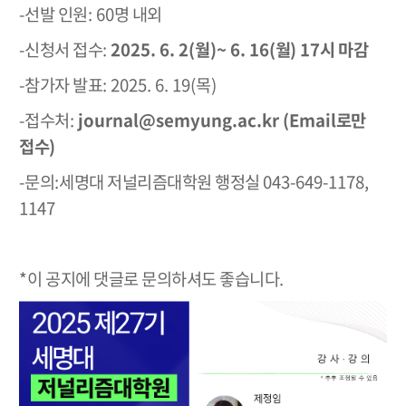
-
선발 인원
: 60
명 내외
-
신청서 접수
:
2025. 6. 2(
월
)~ 6. 16(
월
) 17
시 마감
-
참가자 발표
: 2025. 6. 19(
목
)
-
접수처
:
journal@semyung.ac.kr (Email
로만
접수
)
-
문의
:
세명대 저널리즘대학원 행정실
043-649-1178,
1147
*
이 공지에 댓글로 문의하셔도 좋습니다
.