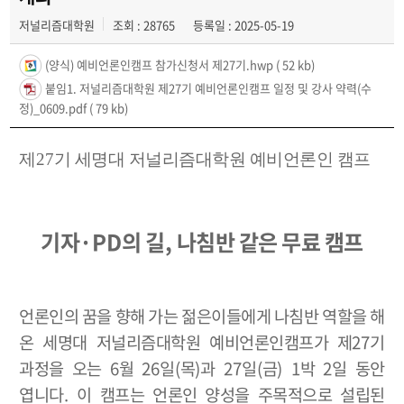
저널리즘대학원
조회 : 28765
등록일 : 2025-05-19
(양식) 예비언론인캠프 참가신청서 제27기.hwp
( 52 kb)
붙임1. 저널리즘대학원 제27기 예비언론인캠프 일정 및 강사 약력(수
정)_0609.pdf
( 79 kb)
제
27
기 세명대 저널리즘대학원 예비언론인 캠프
기자
·PD
의 길
,
나침반 같은 무료 캠프
언론인의 꿈을 향해 가는 젊은이들에게 나침반 역할을 해
온 세명대 저널리즘대학원 예비언론인캠프가 제
27
기
과정을 오는
6
월
26
일
(
목
)
과
27
일
(
금
) 1
박
2
일 동안
엽니다
.
이 캠프는 언론인 양성을 주목적으로 설립된