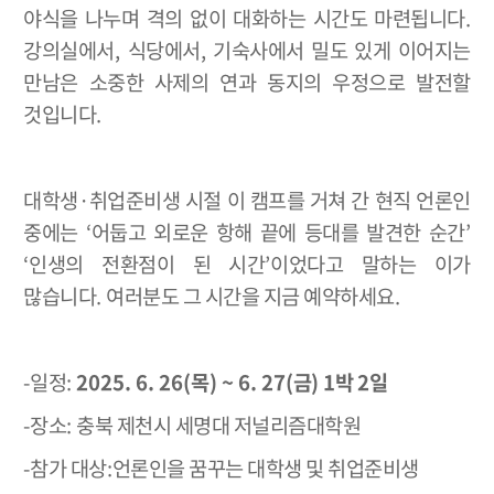
야식을 나누며 격의 없이 대화하는 시간도 마련됩니다
.
강의실에서
,
식당에서
,
기숙사에서 밀도 있게 이어지는
만남은 소중한 사제의 연과 동지의 우정으로 발전할
것입니다
.
대학생
·
취업준비생 시절 이 캠프를 거쳐 간 현직 언론인
중에는
‘
어둡고 외로운 항해 끝에 등대를 발견한 순간
’
‘
인생의 전환점이 된 시간
’
이었다고 말하는 이가
많습니다
.
여러분도 그 시간을 지금 예약하세요
.
-
일정
:
2025. 6. 26(
목
) ~ 6. 27(
금
) 1
박
2
일
-
장소
:
충북 제천시 세명대 저널리즘대학원
-
참가 대상
:
언론인을 꿈꾸는 대학생 및 취업준비생