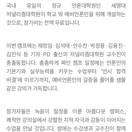
국내 유일의 정규 언론대학원인 세명대
저널리즘대학원이 학교 밖 예비언론인을 위해 개설하는
것으로
,
참가비는 전액 무료입니다
.
이번 캠프에는 제정임
·
심석태
·
안수찬
·
박정용
·김용진
·
김민식 등 기자
·PD
출신의 저널리즘대학원 교수진이
총출동합니다
.
촘촘하게 짜인 캠프 일정에는 언론인의
기본기와 실무능력을 키우는 수업부터
‘
언시 합격
비결
’
에 이르기까지
,
예비언론인의 갈증을 풀어줄 샘물
같은 강의가 가득합니다
.
참가자들은 녹음이 절정을 이룬 아름다운 캠퍼스
,
쾌적한 강의실에서 강렬한 지적 자극과 감동이 이어지는
수업을 만날 것입니다
.
밤에는 수강생과 교수진이 함께