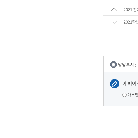
2021 
2021학
담당부서 :
이 페이
매우