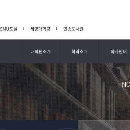
SMU포털
세명대학교
민송도서관
대학원소개
학과소개
학사안내
NO