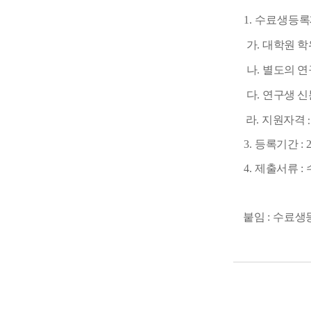
1. 수료생
등록
가
.
대학원 학
나
.
별도의 연
다
.
연구생 신
라
.
지원자격
3.
등록기간
: 
4.
제출서류
:
붙임
: 수료
생