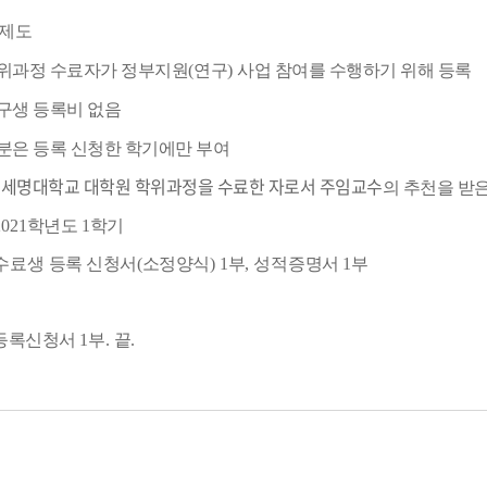
제도
위과정 수료자가 정부지원
(
연구
)
사업 참여를 수행하기 위해 등록
구생 등록비 없음
분은 등록 신청한 학기에만 부여
세명대학교 대학원
학위과정을 수료한 자
로서 주임교수
:
의 추천을 받은
2021
학년도
1
학기
 수료생
등록 신청서
(
소정양식
) 1
부
, 성적
증명서
1
부
등록신청서
1
부
.
끝
.