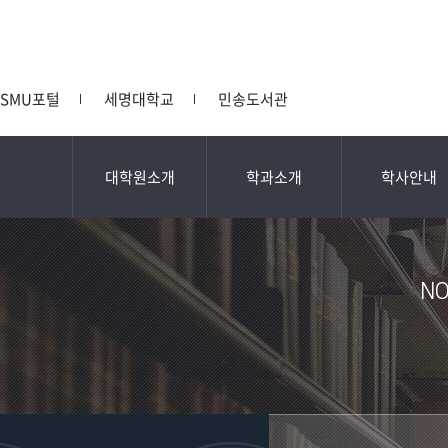
SMU포털
세명대학교
민송도서관
대학원소개
학과소개
학사안내
NO