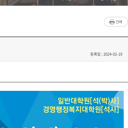
대학원소개
공지사항
학과소개
학사일정
학사안내
학사업무
입학정보
Q&A
등록일 : 2024-02-19
학위논문
자료실
특별과정
中国项目组
홈페이지가이드