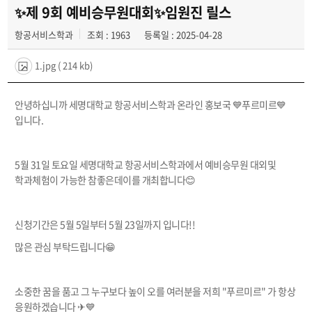
공지사항
✨제 9회 예비승무원대회✨임원진 릴스
항공서비스학과
조회 : 1963
등록일 : 2025-04-28
동아리
1.jpg
( 214 kb)
안녕하십니까 세명대학교 항공서비스학과 온라인 홍보국 💙푸르미르💙
입니다.
5월 31일 토요일 세명대학교 항공서비스학과에서 예비승무원 대외및
학과체험이 가능한 참좋은데이를 개최합니다😊
신청기간은 5월 5일부터 5월 23일까지 입니다!!
많은 관심 부탁드립니다😁
소중한 꿈을 품고 그 누구보다 높이 오를 여러분을 저희 "푸르미르" 가 항상
응원하겠습니다 ✈💙