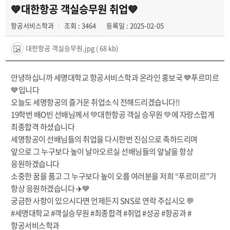
공지사항
💙대한항공 객실승무원 취업💙
항공서비스학과
조회 : 3464
등록일 : 2025-02-05
동아리
대한항공 객실승무원.jpg
( 68 kb)
안녕하십니까 세명대학교 항공서비스학과 온라인 홍보국 💙푸르미르
💙입니다
오늘도 세명항공의 즐거운 취업소식 전해드리겠습니다!!
19학번 배O빈 선배님께서 💚대한항공 객실 승무원 💚에 자랑스럽게
최종합격 하셨습니다
세명항공이 선배님들의 취업을 다시한번 진심으로 축하드리며
앞으로 그 누구보다 높이 날아오르실 선배님들의 앞날을 항상
응원하겠습니다
소중한 꿈을 품고 그 누구보다 높이 오를 여러분을 저희 “푸르미르”가
항상 응원하겠습니다 ✈️💙
궁금한 사항이 있으시다면 언제든지 SNS로 연락 주십시오 💬
#세명대학교 #객실승무원 #최종합격 #취업 #성공 #항공과 #
항공서비스학과