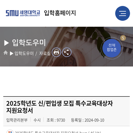
입학홈페이지
5
▶ 입학도우미
전체
팝업존
▶ 입학도우미
자료실
2025학년도 신/편입생 모집 특수교육대상자
지원요청서
입학관리본부
수시
조회 : 9730
등록일 : 2024-09-10
2025학년도 특수교육대상자 지원요청서.hwp
( 46 kb)