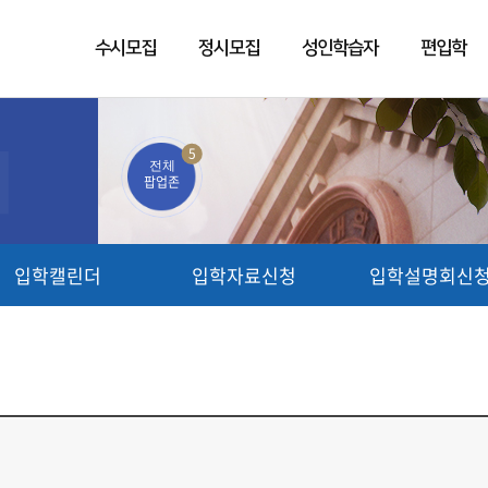
수시모집
정시모집
성인학습자
편입학
5
전체
팝업존
입학캘린더
입학자료신청
입학설명회신