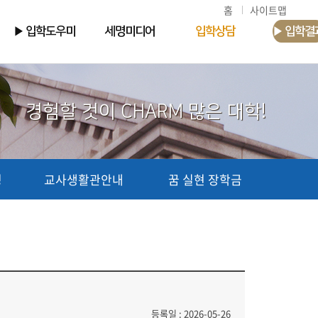
홈
사이트맵
▶ 입학도우미
세명미디어
입학상담
▶ 입학결
경험할 것이 CHARM 많은 대학!
청
교사생활관안내
꿈 실현 장학금
등록일 : 2026-05-26