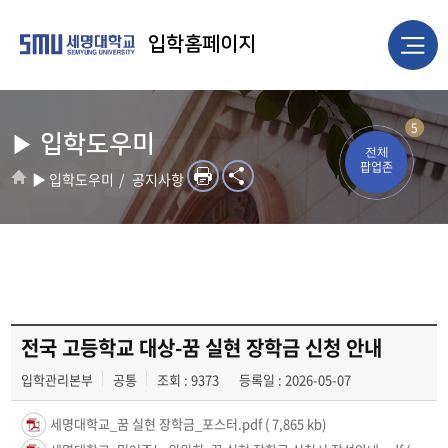
입학홈페이지
5
▶ 입학도우미
전체
팝업존
▶ 입학도우미
공지사항
전국 고등학교 대상-꿈 실현 장학금 신청 안내
입학관리본부
공통
조회 : 9373
등록일 : 2026-05-07
세명대학교_꿈 실현 장학금_포스터.pdf
( 7,865 kb)