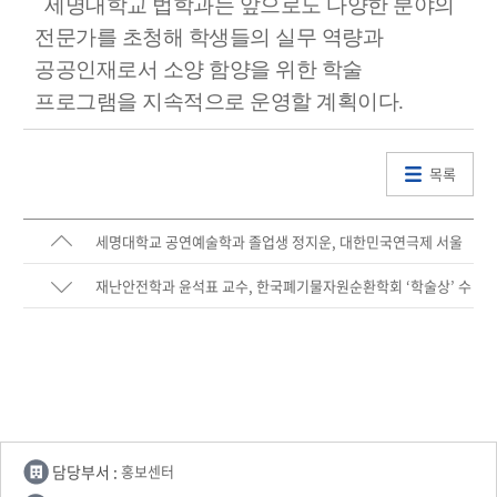
세명대학교 법학과는 앞으로도 다양한 분야의
전문가를 초청해 학생들의 실무 역량과
공공인재로서 소양 함양을 위한 학술
프로그램을 지속적으로 운영할 계획이다.
목록
세명대학교 공연예술학과 졸업생 정지운, 대한민국연극제 서울
대회 남자 신인연기상 수상
재난안전학과 윤석표 교수, 한국폐기물자원순환학회 ‘학술상’ 수
상
담당부서 :
홍보센터